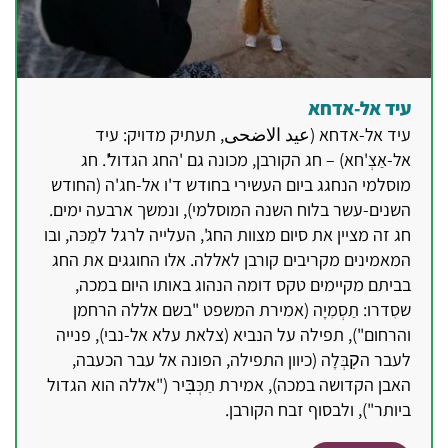
עיד אל-אדחא
עיד אל-אדחא (عيد الاضحى, תעתיק מדויק: עיד
אל-אַצְ'חא) – חג הקורבן, מכונה גם 'החג הגדול'. חג
מוסלמי הנחגג ביום העשירי בחודש ד'ו אל-חג'ה (החודש
השנים-עשר בלוח השנה המוסלמי), ונמשך ארבעה ימים.
חג זה מציין את סיום מצוות החג', העלייה לרגל למֵכּה, ובו
המאמינים מקריבים קורבן לאללה. אלו החוגגים את החג
בביתם מקיימים טקס דומה הנהוג באותו היום במכה,
שסִדרו: תַסְמִיָה (אמירת המשפט "בשם אללה הרחמן
והרחום"), תפילה על הנביא (צלאת עלא אל-נבי), פנייה
לעבר הקׅבְּלָה (כיוון התפילה, הפונה אל עבר הכעבה,
האבן הקדושה במכה), אמירת תַכְּבּׅיר ("אללה הוא הגדול
ביותר"), ולבסוף זבח הקורבן.