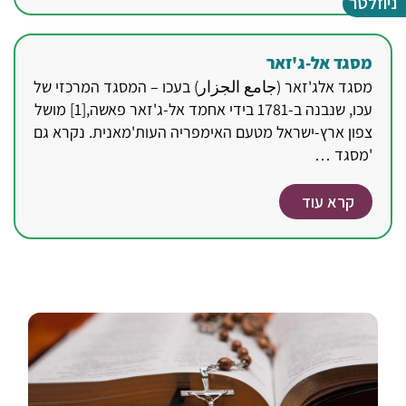
ניוזלטר
מסגד אל-ג'זאר
מסגד אלג'זאר (جامع الجزار) בעכו – המסגד המרכזי של
עכו, שנבנה ב-1781 בידי אחמד אל-ג'זאר פאשה,[1] מושל
צפון ארץ-ישראל מטעם האימפריה העות'מאנית. נקרא גם
'מסגד …
קרא עוד