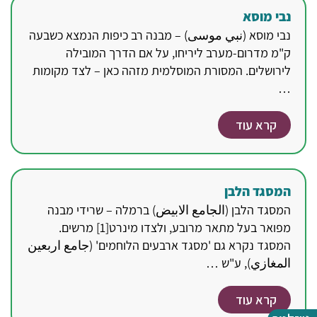
נבי מוסא
נבי מוסא (نبي موسى) – מבנה רב כיפות הנמצא כשבעה
ק"מ מדרום-מערב ליריחו, על אם הדרך המובילה
לירושלים. המסורת המוסלמית מזהה כאן – לצד מקומות
…
קרא עוד
המסגד הלבן
המסגד הלבן (الجامع الابيض) ברמלה – שרידי מבנה
מפואר בעל מתאר מרובע, ולצדו מינרט[1] מרשים.
המסגד נקרא גם 'מסגד ארבעים הלוחמים' (جامع اربعين
المغازي), ע"ש …
קרא עוד