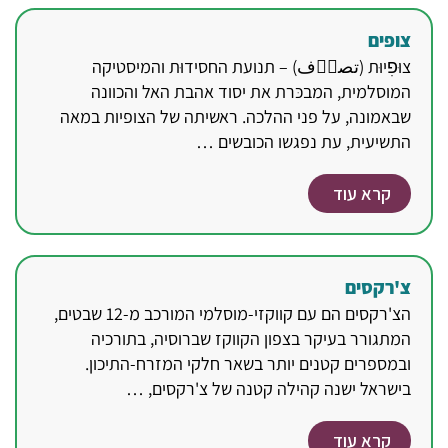
צופים
צוּפׅיוּת (تصوؔف) – תנועת החסידוּת והמיסטיקה
המוסלמית, המבכּרת את יסוד אהבת האל והכוונה
שבאמונה, על פני ההלכה. ראשיתה של הצופיות במאה
התשיעית, עת נפגשו הכובשים …
קרא עוד
צ'רקסים
הצ'רקסים הם עם קווקזי-מוסלמי המורכב מ-12 שבטים,
המתגורר בעיקר בצפון הקווקז שברוסיה, בתורכיה
ובמספרים קטנים יותר בשאר חלקי המזרח-התיכון.
בישראל ישנה קהילה קטנה של צ'רקסים, …
קרא עוד