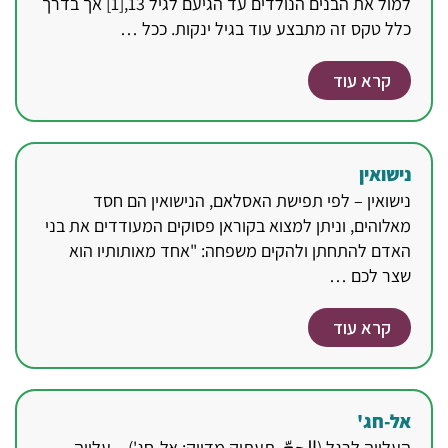
למול את הבנים הנולדים עד הגיעם לגיל 13,[1] אך בדרך
כלל טקס זה מתבצע עוד בגיל ינקות. ככל …
קרא עוד
נישואין
נישואין – לפי תפישת האסלאם, הנישואין הם חסד
מאלוהים, וניתן למצוא בקוראן פסוקים המעודדים את בני
האדם להתחתן ולהקים משפחה: "אחד מאותותיו הוא
שצר לכם …
קרא עוד
אל-חג'
העלייה לרגל (الحجّ, תעתיק מדויק: אל-חג') – עלייה