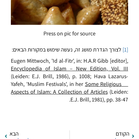
Press on pic for source
[1]
לצורך הגדרת מושג זה, נעשה שימוש במקורות הבאים:
Eugen Mittwoch, 'Id al-Fitr', in: H.A.R Gibb [editor],
Encyclopedia of Islam – New Edition, Vol. III
(Leiden: E.J. Brill, 1986), p. 1008; Hava Lazarus-
Yafeh, 'Muslim Festivals', in her
Some Religious
Aspects of Islam: A Collection of Articles
(Leiden:
E.J. Brill, 1981), pp. 38-47.
הקודם
הבא