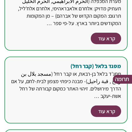
מערת המכפלה (الحرم الابراهيمي, الحرم الخليل
תעתיק מדויק: אלחרם אלאבראהימי, אלחרם אלח'ליל,
תרגום: המקום הקדוש של אברהם) – מן המקומות
המקודשים ביותר בארץ. על-פי ספר …
קרא עוד
מסגד בלאל (קבר רחל)
מסג'ד בלאל בן-רבאח, או קבר רחל (مسجد بلال بن
תרומה
رباح , قبة راحيل)- מבנה כיפתי מצפון לבית-לחם, על אם
הדרך מירושלים. זיהוי האתר כמקום קבורתה של רחל
אשת-יעקב …
קרא עוד