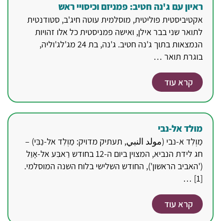
ראיון עם ג'נה חטיב: פמניזם וכיסויי ראש
אקטיביסטית פוליטית, מוסלמית עוטה חיג'ב, סטודנטית
לתואר שני בבר אילן, ואישה פמניסטית כל אלו זהויות
הנמצאות בתוך ג'נה חטיב. ג'נה, בת 24 מג'לג'וליה,
בוגרת תואר …
קרא עוד
מולד אל-נבי
מַוְלִד א-נבי (مولد النبي, תעתיק מדויק: מַוְלִד אל-נַבִּי) –
חג לידת הנביא, המצוין ביום ה-12 בחודש רַאבִּע אל-אָוַל
('האביב הראשון'), החודש השלישי בלוח השנה המוסלמי.
[1] …
קרא עוד