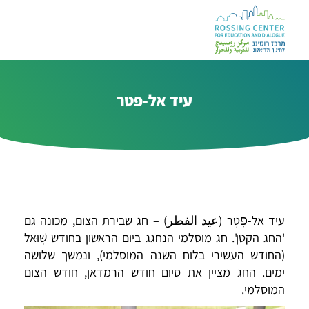
עיד אל-פטר
עיד אל-פׅטְר (عيد الفطر) – חג שבירת הצום, מכונה גם
'החג הקטן'. חג מוסלמי הנחגג ביום הראשון בחודש שָׁוַּאל
(החודש העשירי בלוח השנה המוסלמי), ונמשך שלושה
ימים. החג מציין את סיום חודש הרמדאן, חודש הצום
המוסלמי.