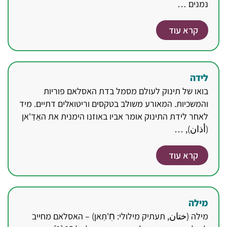
נמנים …
קרא עוד
לידה
בואו של תינוק לעולם מסמל בדת האסלאם פוריות
והמשכיות. המאורע משולב בטקסים וריטואלים דתיים. מיד
לאחר לידת התינוק אומר אביו באוזנו הימנית את האַדַ'אן
(أذان), …
קרא עוד
מילה
מילה (ختان, תעתיק מילולי: חׅ'תַאן) – האסלאם מחייב