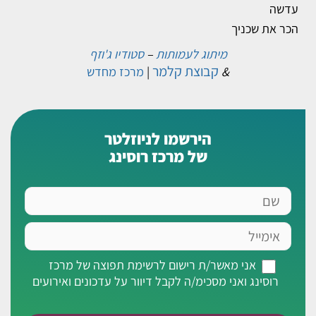
עדשה
הכר את שכניך
מיתוג לעמותות
–
סטודיו ג'וזף
קבוצת קלמר
&
|
מרכז מחדש
הירשמו לניוזלטר
של מרכז רוסינג
שם
אימייל
אני
אני מאשר/ת רישום לרשימת תפוצה של מרכז
מאשר/ת
רוסינג ואני מסכימ/ה לקבל דיוור על עדכונים ואירועים
רישום
לרשימת