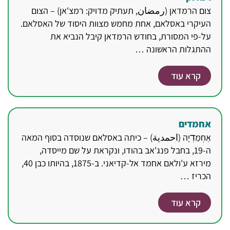
צום הרמדאן (رمضان, תעתיק מדויק: רמצ'אן) – הצום
העיקרי באסלאם, אחת מחמש מצוות היסוד של האסלאם.
על-פי המסורת, בחודש הרמדאן קיבל הנביא את
ההתגלות הראשונה …
קרא עוד
אחמדים
אַחְמַדׅיָה (احمدية) – כיתה באסלאם שנוסדה בסוף המאה
ה-19, בחבל פנג'אב בהודו, ונקראת על שם מייסדה,
מירזא ע'ולאם אחמד אל-קדיאני. ב-1875, בהיותו כבן 40,
הכריז …
קרא עוד