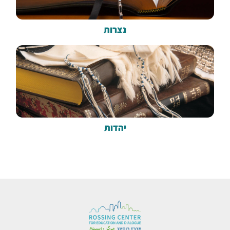
נצרות
יהדות