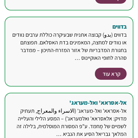
בדווים
בדווים (بدو) קבוצה אתנית שבעיקרה כוללת ערבים נוודים
או נוודים למחצה, המאמינים בדת האסלאם. תפוצתם
בחגורת המדבריות של אזור המזרח-התיכון – ממדבר
סהרה לחופי האוקיינוס …
קרא עוד
אל-אסראא' ואל-מעראג'
אל-אסראא' ואל-מעראג' (الاسراء والمعراج, תעתיק
מדויק: אלאסראא' ואלמעראג') – המסע הלילי והעלייה
לשמיים של מֻחמד. ע"פ המסורת המוסלמית, בלילה זה
המלאך גבריאל הסיע את הנביא …