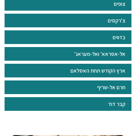
צופים
צ'רקסים
בדווים
אל-אסראא' ואל-מעראג'
ארץ הקודש תחת האסלאם
חרם אל-שריף
קבר דוד