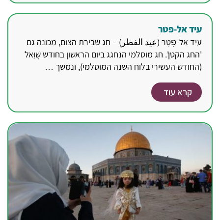
עיד אל-פטר
עיד אל-פׅטְר (عيد الفطر) – חג שבירת הצום, מכונה גם
'החג הקטן'. חג מוסלמי הנחגג ביום הראשון בחודש שָׁוַּאל
(החודש העשירי בלוח השנה המוסלמי), ונמשך …
קרא עוד