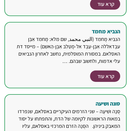
קרא עוד
הנביא מחמד
הנביא מֻחמד (النبي محمد, שם מלא: מֻחמד אִבְּן
עבְּדאללה אִבְּן-עַבְּד אל-מֻטַּלִבּ אִבְּן-הַאשִם) – מייסד דת
האסלאם. במסורת המוסלמית, נחשב לאחרון הנביאים
עלי אדמות, ולחשוב שבהם. …
קרא עוד
סונה ושיעה
סֻנָה ושִׁיעָה – שני הזרמים העיקריים באסלאם, שנפרדו
במאות הראשונות לקיומה של הדת, והתפתחו על יסוד
המאבק ביניהן. הסֻנָה הזרם המרכזי באסלאם, עליו