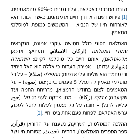
הזרם המרכזי באסלאם, עליו נמנים כ-90% מהמאמינים.
[1]
פירוש השם הוא דרך חיים או מנהגים, כאשר הכוונה היא
לאורחות חייו של הנביא – המשמשים כמופת למוסלמי
המאמין.
האסלאם הסוני כולל חמישה עיקרי אמונה, הנקראים
עמודי האסלאם
(اركان الاسلام, תעתיק: ארכאן
אל-אסלאם), אותם חייב כל מוסלמי לקיים:
השהאדה
(شهادة, עדות) – אמירת העדות כי אללה הוא האל היחיד
וכי מחמד הוא שליחו עלי אדמות;
התפילה
(صلاة) – על כל
מוסלמי מאמין להתפלל 5 פעמים ביום;
צום
(صوم) – על
המאמינים לצום בחודש הרמצ'אן, מזריחת החמה ועד
שקיעתה;
צדקה
(زكاة) – מתן צדקה לעניים;
חג'
(حج,
עלייה לרגל) – חובה על כל מאמין לעלות לרגל למכה,
ערש האסלאם, לפחות פעם אחת בימי חייו.
[2]
ההלכה המוסלמית, השַׁרִיעָה, נשענת על הקוראן (قرآن,
ספר הספרים האסלאמי), החדית' (حديث, מסורות חייו של