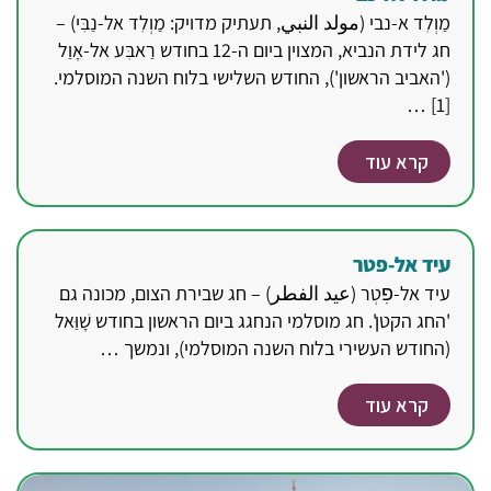
מַוְלִד א-נבי (مولد النبي, תעתיק מדויק: מַוְלִד אל-נַבִּי) –
חג לידת הנביא, המצוין ביום ה-12 בחודש רַאבִּע אל-אָוַל
('האביב הראשון'), החודש השלישי בלוח השנה המוסלמי.
[1] …
קרא עוד
עיד אל-פטר
עיד אל-פׅטְר (عيد الفطر) – חג שבירת הצום, מכונה גם
'החג הקטן'. חג מוסלמי הנחגג ביום הראשון בחודש שָׁוַּאל
(החודש העשירי בלוח השנה המוסלמי), ונמשך …
קרא עוד