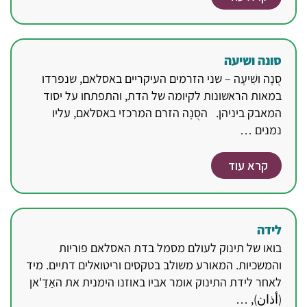
סונה ושיעה
סֻנָה ושִׁיעָה – שני הזרמים העיקריים באסלאם, שנפרדו
במאות הראשונות לקיומה של הדת, והתפתחו על יסוד
המאבק ביניהן. הסֻנָה הזרם המרכזי באסלאם, עליו
נמנים …
קרא עוד
לידה
בואו של תינוק לעולם מסמל בדת האסלאם פוריות
והמשכיות. המאורע משולב בטקסים וריטואלים דתיים. מיד
לאחר לידת התינוק אומר אביו באוזנו הימנית את האַדַ'אן
(أذان), …