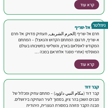
קרא עוד
ניוזלטר
חרם אל-שריף
חרם אל-שריף (الحرم الشربف, תעתיק מדויק: אל-חרם
א-שריף, תרגום: המתחם הקדוש והנאצל) – המתחם
המקודש לאסלאם בארץ, והשלישי בחשיבותו בעולם
המוסלמי (אחרי מסגד אלחראם במכה …
קרא עוד
קבר דוד
קבר דוד (مكام النبي داؤود) – מתחם עתיק ומכלול של
מבנים השוכן בהר ציון, בסמוך לעיר העתיקה בירושלים.
מבנה הקבר מזוהה במסורת הנוצרית, היהודית