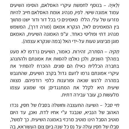
וִלַאיָה
– בנוסף לחמשת עיקרי האסלאם, הוסיפו השיעים
עמוד אמונה שישי. לפיו, מנהיג אומת האסלאם חייב להיות
מזרעו של עלי. הללו מאמינים כי בכל דור ודור ישנו מתווך
בין המאמינים לאל, הנקרא אמאם (מורה דרך), המשמש
מנהיג דתי ופוליטי כאחד. ע"פ האמונה השיעית, האמאם
מוגן מביצוע טעות על-ידי האל (במה שנקרא עצמה).
תַקיה
– הסתרה, זהירות. כאמור, השיעים נרדפו לא מעט
במהלך השנים, ולכן נאלצו להסוות את אמונתם ולהתנהג
בחברה הכללית כאילו הם סונים. ההכרח להסתיר את
עיקרי אמונתם גרמו לזעם גדול בקרב השיעים, שהתגבש
במהרה לרגש שנאה ופורענות כלפי רודפיהם. מצווה
שיעית היא לקלל את המתנגדים; ומי שמונע עצמו
מלעשות כן, עובר עבירה דתית.
חיי סבל
– השיעה התעצבה וחושלה בסבלו של חסין, נכדו
האהוב של הנביא, שנבגד ע"י אחיו לדת. ואכן, עד היום
מוטיב הסבל הינו מוטיב מרכזי באמונה השיעית. כך למשל,
סבלו של חֻסֵין עולה על נס כל שנה ביום צום העשוראא, בה