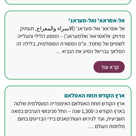
אל-אסראא' ואל-מעראג'
אל-אסראא' ואל-מעראג' (الاسراء والمعراج, תעתיק
מדויק: אלאסראא' ואלמעראג') – המסע הלילי והעלייה
לשמיים של מֻחמד. ע"פ המסורת המוסלמית, בלילה זה
המלאך גבריאל הסיע את הנביא …
קרא עוד
ארץ הקודש תחת האסלאם
ארץ הקודש תחת האסלאם האימפריה המוסלמית שלטה
בארץ הקודש כ-1,300 שנה – החל מכיבושי הערבים במאה
השביעית, ועד לגירוש העות'מאנים בידי הבריטים בתום
מלחמת העולם …