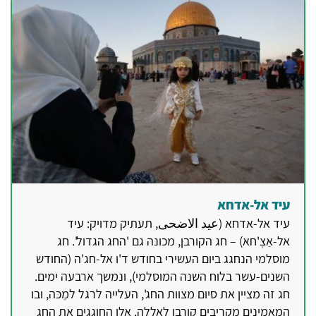
עיד אל-אדחא
עיד אל-אדחא (عيد الاضحى, תעתיק מדויק: עיד
אל-אַצְ'חא) – חג הקורבן, מכונה גם 'החג הגדול'. חג
מוסלמי הנחגג ביום העשירי בחודש ד'ו אל-חג'ה (החודש
השנים-עשר בלוח השנה המוסלמי), ונמשך ארבעה ימים.
חג זה מציין את סיום מצוות החג', העלייה לרגל למֵכּה, ובו
המאמינים מקריבים קורבן לאללה. אלו החוגגים את החג