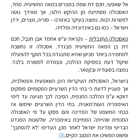
אל-שַּׁאפִעי, חכם דת שמת במצרים במאה התשיעית. מחד,
האסכולה מסתייגת מן ההיקש הלוגי, אך מאידך נוטה
לפשרות רבות. נפוצה בעיקר באזורנו – סוריה, מצרים, ירדן
וישראל – כמו גם באינדונזיה ומלזיה.
האסכולה החַנְבָּלית
– נקראת ע"ש אחמד אבּן חַנְבָּל, חכם
דת בן המאה התשיעית מבגדד. אסכולה זו נחשבת
למחמירה ביותר מכיוון שהיא מתנגדת בכל תוקף להפעלת
שיקול דעת בפסיקת ההלכה, ונצמדת למסורת בלבד.
נפוצה בסעודיה ובקטאר.
בישראל, האסכולות העיקריות הינן השאפעית והמאלכית,
אך מעניין לדעת כי בתי הדין השרעיים המקומיים פוסקים
דווקא ע"פ ההלכה החנפית. הסיבה לכך מגיעה עד לימי
האימפריה העות'מאנית. בתי הדין השרעיים שימשו אז
כבתי המשפט של המדינה והם פסקו על פי האסכולה
החנפית שהייתה המחייבת באימפריה. שלטונות המנדט
הבריטי ומדינת ישראל לאחר מכן, העדיפו 'לא להסתבך'
ופשוט המשיכו את המצב הקיים.
[3]