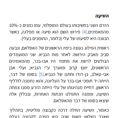
השִׁיעָה
הזרם השני בחשיבותו בעולם המוסלמי, עמו נמנים כ-10%
מהמאמינים.
[4]
פירוש השם הוא סיעה או מפלגה, כאשר
הכוונה היא לסיעתו של עלי (כלומר, התומכים בעלי).
ראשית הפילוג נעוצה בימיו הראשונים של האסלאם, ונבעה
סביב מאבק הירושה לאחר מות הנביא. שני המועמדים
הבולטים לרשת את מחמד היו אבּו-בכּר, מהמאמינים
הראשונים, יועץ קרוב ומוערך ע"י הנביא; ועַלִי אבּן
אבּי-טַאלִבּ, בן-דודו וחתנו של הנביא.
[5]
בסופו של דבר,
הייתה יד תומכי אבּו-בכּר על העליונה, והוא נתמנה לח'ליף
הראשון. דחיית מנהיגותו של עלי הייתה הזרע ממנו צמחה
השִׁיעָה, וממנה התפלגו הכתות האחרות, ובכללן אלה
שיצאו בסופו של דבר מהאסלאם.
כאמור, השיעה החלה דרכה כקבוצה פוליטית. בתהליך
שארך כשלוש מאות שנה היא הפכה לקבוצה בעלת