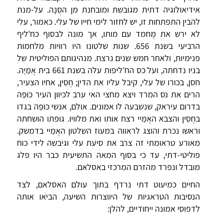
אידיאולוגיה דתית מגובשת ומובחנת מן הסֻנָה. על-מנת
להבין התפתחות זו, יש לחזור לימי חייו של עלי. כאמור, עלי
לא ירש את מֻחמד עם מותו, אך מונה לבסוף כח'ליף
הרביעי בשנת 656. שנות שלטונו היו רוויות מלחמות
פנימיות, ולאחר חמש שנים נרצח. מנהיגותם הפוליטית של
בניו נדחתה, ועל כס הח'ליפות עלה בשנת 661 בית אֻמַּיָה.
חסן, בכורו של עלי, קיבל עליו את הדין; חֻסֵין, אחיו הצעיר,
הרים את נס המרד ויצא מחצי האי ערב לכיוון העיר כּוּפַה
בדרום עיראק, שנשבעה לו אמונים. אולם, אנשי כּוּפַה בגדו
בחֻסֵין והצבא האֻמַּיי רצח אותו ואת מלוויו. גופתו הושחתה
וראשו נכרת והוצג לראווה במעוז השלטון האֻמַּיי בדמשק.
מאורע טראומתי זה צרב את סיעת עלי וגיבשה לידי כוח
פוליטי-דתי, עד כי בסוף המאה התשיעית כבר היו פלג
מובדל ונפרד מהזרם המרכזי באסלאם.
החיים כמיעוט דתי נרדף בתוך עולם האסלאם, לצד
הנסיבות הטראגיות של היווצרות השיעה, הביאו אותה
לדפוסי אמונה ייחודיים, להלן: