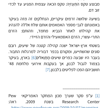
מבוצע טקס התַּעְזיָה: טקס הכאה עצמית המגיע עד לכדי
זוב דם.
בשיעה שלושה זרמים עיקריים, הנחלקים זה מזה בעיקר
באמונתם לגבי מספר האמאמים אותם שלח אללה להנהיג
את קהילתו לאחר הנביא מחמד, וזהותם: הזרם
התרי-עשרי, הזרם האסמאעילי והזרם הזיידי.
בשטחי ארץ-ישראל ישנה קהילה קטנה של שיעים, רובם
סונים שהשתייעו, ומקורם בכפר דבּוריה למרגלות התבור.
בעבר היו שבעה כפרים שיעים-מֻתָּוַאלים
[6]
בארץ, בעיקר
בצמוד לגבול לבנון, אך בעקבות אירועי מלחמת 48'
תושביהם הפכו לפליטים בלבנון.
[7]
_________________
[1]
ע"פ סקר שערך מכון המחקר האמריקאי Pew
Research Center בשנת 2009. ראה:
http://www.pewforum.org/2009/10/07/mapping-