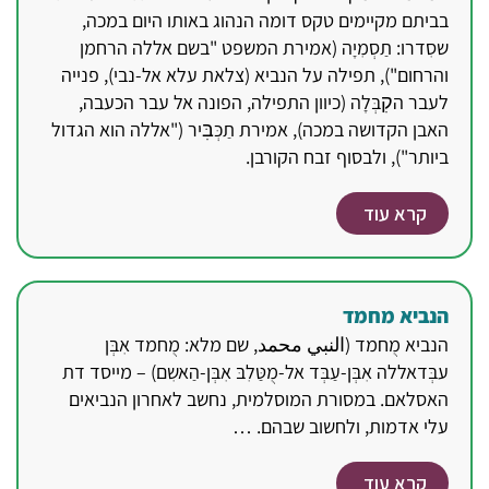
בביתם מקיימים טקס דומה הנהוג באותו היום במכה,
שסִדרו: תַסְמִיָה (אמירת המשפט "בשם אללה הרחמן
והרחום"), תפילה על הנביא (צלאת עלא אל-נבי), פנייה
לעבר הקׅבְּלָה (כיוון התפילה, הפונה אל עבר הכעבה,
האבן הקדושה במכה), אמירת תַכְּבּׅיר ("אללה הוא הגדול
ביותר"), ולבסוף זבח הקורבן.
קרא עוד
הנביא מחמד
הנביא מֻחמד (النبي محمد, שם מלא: מֻחמד אִבְּן
עבְּדאללה אִבְּן-עַבְּד אל-מֻטַּלִבּ אִבְּן-הַאשִם) – מייסד דת
האסלאם. במסורת המוסלמית, נחשב לאחרון הנביאים
עלי אדמות, ולחשוב שבהם. …
קרא עוד