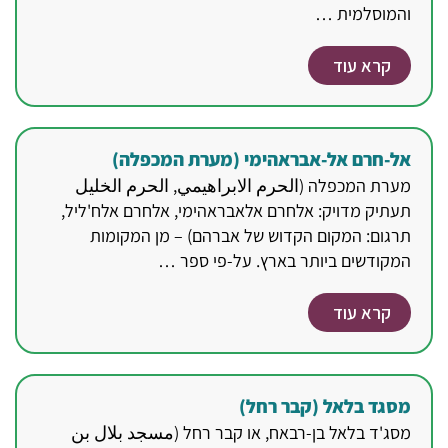
והמוסלמית …
קרא עוד
אל-חרם אל-אבראהימי (מערת המכפלה)
מערת המכפלה (الحرم الابراهيمي, الحرم الخليل
תעתיק מדויק: אלחרם אלאבראהימי, אלחרם אלח'ליל,
תרגום: המקום הקדוש של אברהם) – מן המקומות
המקודשים ביותר בארץ. על-פי ספר …
קרא עוד
מסגד בלאל (קבר רחל)
מסג'ד בלאל בן-רבאח, או קבר רחל (مسجد بلال بن