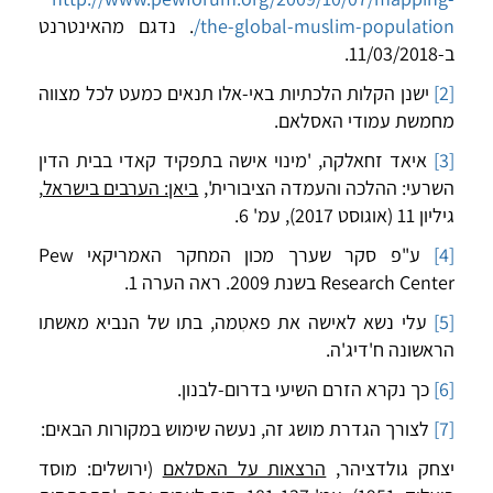
the-global-muslim-population/
. נדגם מהאינטרנט
ב-11/03/2018.
[2]
ישנן הקלות הלכתיות באי-אלו תנאים כמעט לכל מצווה
מחמשת עמודי האסלאם.
[3]
איאד זחאלקה, 'מינוי אישה בתפקיד קאדי בבית הדין
השרעי: ההלכה והעמדה הציבורית',
ביאן: הערבים בישראל
,
גיליון 11 (אוגוסט 2017), עמ' 6.
[4]
ע"פ סקר שערך מכון המחקר האמריקאי Pew
Research Center בשנת 2009. ראה הערה 1.
[5]
עלי נשא לאישה את פאטִמה, בתו של הנביא מאשתו
הראשונה ח'דיג'ה.
[6]
כך נקרא הזרם השיעי בדרום-לבנון.
[7]
לצורך הגדרת מושג זה, נעשה שימוש במקורות הבאים:
יצחק גולדציהר,
הרצאות על האסלאם
(ירושלים: מוסד