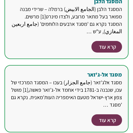
המסגד הלבן
המסגד הלבן (الجامع الابيض) ברמלה – שרידי מבנה
מפואר בעל מתאר מרובע, ולצדו מינרט[1] מרשים.
המסגד נקרא גם 'מסגד ארבעים הלוחמים' (جامع اربعين
المغازي), ע"ש …
קרא עוד
מסגד אל-ג'זאר
מסגד אלג'זאר (جامع الجزار) בעכו – המסגד המרכזי של
עכו, שנבנה ב-1781 בידי אחמד אל-ג'זאר פאשה,[1] מושל
צפון ארץ-ישראל מטעם האימפריה העות'מאנית. נקרא גם
'מסגד …
קרא עוד