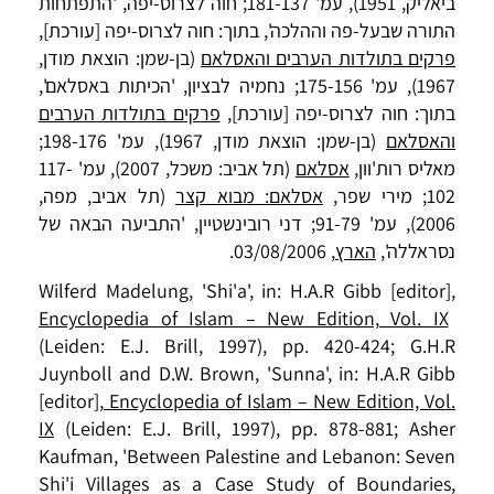
ביאליק, 1951), עמ' 181-137; חוה לצרוס-יפה, 'התפתחות
התורה שבעל-פה וההלכה', בתוך: חוה לצרוס-יפה [עורכת],
פרקים בתולדות הערבים והאסלאם
(בן-שמן: הוצאת מודן,
1967), עמ' 175-156; נחמיה לבציון, 'הכיתות באסלאם',
בתוך: חוה לצרוס-יפה [עורכת],
פרקים בתולדות הערבים
והאסלאם
(בן-שמן: הוצאת מודן, 1967), עמ' 198-176;
מאליס רות'וון,
אסלאם
(תל אביב: משכל, 2007), עמ' 117-
102; מירי שפר,
אסלאם: מבוא קצר
(תל אביב, מפה,
2006), עמ' 91-79; דני רובינשטיין, 'התביעה הבאה של
נסראללה',
הארץ
, 03/08/2006.
Wilferd Madelung, 'Shi'a', in: H.A.R Gibb [editor],
Encyclopedia of Islam – New Edition, Vol. IX
(Leiden: E.J. Brill, 1997), pp. 420-424; G.H.R
Juynboll and D.W. Brown, 'Sunna', in: H.A.R Gibb
[editor],
Encyclopedia of Islam – New Edition, Vol.
IX
(Leiden: E.J. Brill, 1997), pp. 878-881; Asher
Kaufman, 'Between Palestine and Lebanon: Seven
Shi'i Villages as a Case Study of Boundaries,