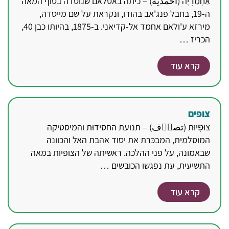
אַחְמַדׅיָה (احمدية) – כיתה באסלאם שנוסדה בסוף המאה
ה-19, בחבל פנג'אב בהודו, ונקראת על שם מייסדה,
מירזא ע'ולאם אחמד אל-קדיאני. ב-1875, בהיותו כבן 40,
הכריז …
קרא עוד
צופים
צוּפׅיוּת (تصوؔف) – תנועת החסידוּת והמיסטיקה
המוסלמית, המבכּרת את יסוד אהבת האל והכוונה
שבאמונה, על פני ההלכה. ראשיתה של הצופיות במאה
התשיעית, עת נפגשו הכובשים …
קרא עוד