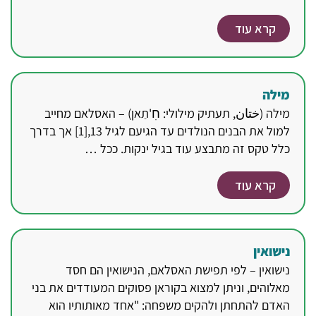
קרא עוד
מילה
מילה (ختان, תעתיק מילולי: חׅ'תַאן) – האסלאם מחייב
למול את הבנים הנולדים עד הגיעם לגיל 13,[1] אך בדרך
כלל טקס זה מתבצע עוד בגיל ינקות. ככל …
קרא עוד
נישואין
נישואין – לפי תפישת האסלאם, הנישואין הם חסד
מאלוהים, וניתן למצוא בקוראן פסוקים המעודדים את בני
האדם להתחתן ולהקים משפחה: "אחד מאותותיו הוא