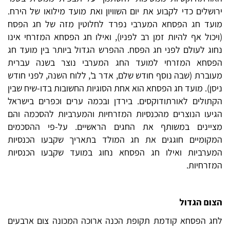
ירושלים כדי לקבוע את יום השוויון ואת מועד מילואו של הירח.
מועד חג הפסחא המערבי נפרד לחלוטין מזה של חג הפסח
(ויכול אף להיות זמן רב לפניו), ואילו חג הפסחא המזרחי אינו
נחוג לעולם לפני חג הפסח. ההפרש הגדול ביותר בין מועד חג
הפסחא המזרחי למועד החג המערבי נוצר בשנה עברית
מעוברת (שבה נוסף חודש שלם, אדר ב', ללוח השנה, לפני חודש
ניסן). מועד חג הפסחא הוא אחת הסוגיות החשובות בדו-שיח שבין
הקתולים לאורתודוקסים. בירדן ובכמה ערים וכפרים בישראל
הגיעו הנוצרים מהכנסיות המזרחיות והמערביות להסכמה והם
מציינים במשותף את החגים הראשיים. על-פי ההסכמים
המקומיים חוגגים את חג המולד בתאריך שקבעו הכנסיות
המערביות ואילו חג הפסחא נחוג במועד שקבעו הכנסיות
המזרחיות.
הצום הגדול
לחג הפסחא קודמת תקופת הכנה ארוכה המכונה צום ארבעים