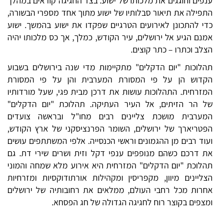
ענפים וחוגגים את מלכותו של ישוע. בצד החגיגה קוראים במהלך
התפילה את תיאור סבלותיו של ישוע מתוך אחד מספרי הבשורה,
כדי להתכונן לאירועים הטרגיים שפקדו את ישוע בהמשך. ישוע
אמנם הגיע אל ירושלים, עיר הקודש, כמלך, אך כס מלכותו יהיה
הצלב וכתרו – כתר קוצים.
תהלוכות "יום הדקלים" מתקיימות מדי שנה בירושלים בשבוע
הקדוש הן על פי המסורת המערבית והן על פי המסורת
המזרחית. התהלוכות עושות את דרכן מבית פגי, שעל מורדותיו
של הר הזיתים, אל העיר העתיקה. תהלוכת "יום הדקלים"
המערבית מושכת צליינים רבים מחו"ל ובראשה צועדים
הפטריארך של ירושלים, השומר הפרנציסקני של ארץ הקודש,
ועוד רבים מן ההגמונים וראשי הכנסייה. אלפי המשתתפים עושים
את דרכם כשהם מנופפים ענפי דקל וזית ושרים שירי דת. גם
תהלוכת "יום הדקלים" המזרחית היא אירוע מלא שמחה והמוני
הצליינים מיוון, מקפריסין ומקהילות אורתודוקסיות ומזרחיות
אחרות מכל רחבי העולם, ממלאים את רחובותיה של ירושלים
ומצפים בקוצר רוח לחגיגה הגדולה של חג הפסחא.