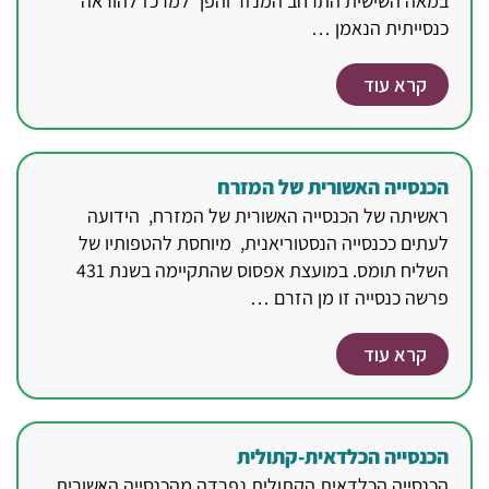
במאה השישית התרחב המנזר והפך למרכז להוראה
כנסייתית הנאמן …
קרא עוד
הכנסייה האשורית של המזרח
ראשיתה של הכנסייה האשורית של המזרח, הידועה
לעתים ככנסייה הנסטוריאנית, מיוחסת להטפותיו של
השליח תומס. במועצת אפסוס שהתקיימה בשנת 431
פרשה כנסייה זו מן הזרם …
קרא עוד
הכנסייה הכלדאית-קתולית
הכנסייה הכלדאית הקתולית נפרדה מהכנסייה האשורית