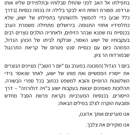
בתפילתו אל האב לפני שהחלו סבלותיו ובתלמידים שליוו אותו
ונרדמו. מסורת רווחת היא לבקר בלילה זה בכמה כנסיות (בדרך
כלל שבע) כדי להמשיך ולהשתתף בתפילתו של ישוע, שלא
כתלמידיו אחוזי התנומה. בירושלים מתחילה משמרת הערב
בכנסיית גת שמנא שבהר הזיתים, ולאחריה הולכים נוצרים רבים
בעקבותיו של ישוע האסור, שנלקח לביתו של הכוהן הגדול,
המזוהה כיום עם כנסיית סנט פטרוס של קריאת התרנגול
שבמורדות הר ציון.
ביום ו' הגדול (המכונה במערב גם "יום ו' הטוב") מציינים הנוצרים
את ייסוריו הממשיים ואת מותו של ישוע, לאחר שנאסר בידי
השלטונות הרומיים והובא למשפט ככתוב בכל ספרי הבשורה.
תהלוכות מאמינים יוצאות בעקבות ישוע ב"ויה דולורוזה" – דרך
הייסורים. בכנסיות המערביות נקראת פרשת הסבל מחדש
ומובעת הוקרה לצלב במילים הבאות:
אנו מעריצים אותך אדוננו,
אנו מוקירים את צלבך.