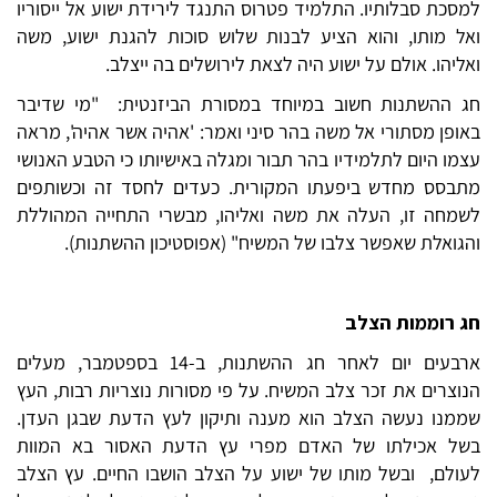
למסכת סבלותיו. התלמיד פטרוס התנגד לירידת ישוע אל ייסוריו
ואל מותו, והוא הציע לבנות שלוש סוכות להגנת ישוע, משה
ואליהו. אולם על ישוע היה לצאת לירושלים בה ייצלב.
חג ההשתנות חשוב במיוחד במסורת הביזנטית: "מי שדיבר
באופן מסתורי אל משה בהר סיני ואמר: 'אהיה אשר אהיה', מראה
עצמו היום לתלמידיו בהר תבור ומגלה באישיותו כי הטבע האנושי
מתבסס מחדש ביפעתו המקורית. כעדים לחסד זה וכשותפים
לשמחה זו, העלה את משה ואליהו, מבשרי התחייה המהוללת
והגואלת שאפשר צלבו של המשיח" (אפוסטיכון ההשתנות).
חג רוממות הצלב
ארבעים יום לאחר חג ההשתנות, ב-14 בספטמבר, מעלים
הנוצרים את זכר צלב המשיח. על פי מסורות נוצריות רבות, העץ
שממנו נעשה הצלב הוא מענה ותיקון לעץ הדעת שבגן העדן.
בשל אכילתו של האדם מפרי עץ הדעת האסור בא המוות
לעולם, ובשל מותו של ישוע על הצלב הושבו החיים. עץ הצלב