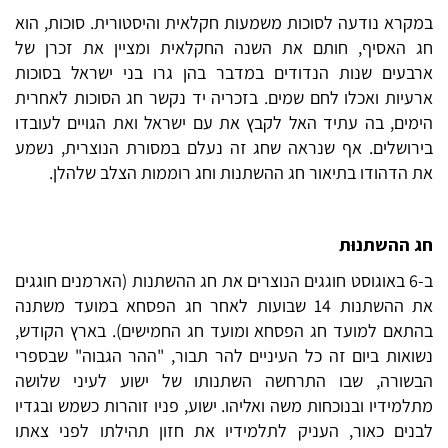
במקרא נודעה לסוכות משמעות חקלאית והיסטורית. סוכות, הוא
חג האסיף, חותם את השנה החקלאית ומציין את זכרן של
ארבעים שנות הנדודים במדבר בהן גרו בני ישראל בסוכות
ארעיות ואכלו לחם שמים. בזכריה יד נקשר חג הסוכות לאחרית
הימים, בה עתיד האל לקבץ את עם ישראל ואת הגויים לעובדו
בירושלים. אף שנראה שחג זה נעלם במסורת הנוצרית, נשמע
את הדהודו בתיאור חג ההשתנות וחג רוממות הצלב שלהלן.
חג ההשתנוּת
ב-6 באוגוסט חוגגים הנוצרים את חג ההשתנות (הארמנים חוגגים
את ההשתנות 14 שבועות לאחר חג הפסחא במועד משתנה
בהתאם למועד חג הפסחא ומועד חג החמישים). בארץ הקודש,
נשואות ביום זה כל העיניים להר תבור, "ההר הגבוה" שבספרי
הבשורה, שבו התרחשה השתנותו של ישוע לעיני שלושה
מתלמידיו ובנוכחות משה ואליהו. ישוע, פניו זוהרות כשמש ובגדיו
לבנים כאור, העניק לתלמידיו את חזון תהילתו לפני צאתו