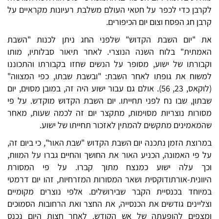
לקרבן כדי לכפר על חטאי העולם משלבת רעיונות מקראיים על
קרבן חג הפסח וצום יום הכיפורים.
את "יום השבת הקדוש" שלפני החג ניתן לכנות "השבת
האמתית" בלוח השנה הנוצרי. לאחר תיאור סבלותיו, מותו
וקבורתו של ישוע, מסופר על הנשים שחזו בקבורתו והתכוננו
למשוח את גופתו לאחר השבת: "ובשבת שבתו, כפי המצווה"
(לוקאס, 23, 56). אולם גם עבור ישוע היה זה, במובן מסוים, יום
שבתון, שבו נח לפני תחייתו. יום השבת הקדוש מוקדש. על פי
מסורות נוצריות מסוימות, מתקצר יום זה לכמה שעות, מאחר
שהמאמינים מתקשים להמתין לאזכור תחייתו של ישוע.
במרוצת הזמן נתכנה יום השבת הקדוש "שבת האור", כי ביום זה,
על פי האמונה, הכניע האור את החושך והחיים גברו על המוות,
וכך עלה ישוע כמנצח מתוך קברו. על פי המסורת
היוונית-אורתודוקסית ושאר המסורות המזרחיות, זהו יום דרמטי
במיוחד בכנסיית הקבר שבירושלים. אלפי נוצרים מקומיים
וצליינים גודשים את הכנסייה, את החצר ואת הרחובות הסמוכים
ומצפים להופעתה של אש הקודש. לאחר חצות היום נכנס