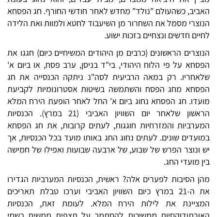
האביב, כשהעולם "נולד" מחדש לאחר חודשי החורף. חג הפסחא
הנוצרי מסמל את השחרור מן השיעבוד לחטא ולמוות ואת הלידה
לחיים חדשים ונצחיים בזכות ישוע.
הנוצרים הראשונים (כרבים מן היהודים המשיחיים כיום) חגגו את
הפסחא על פי הלוח היהודי, בי"ד בניסן, ערב פסח, או ביום א'
שלאחריו. רק במאה הרביעית לסה"נ ניתקה הכנסייה את חג
הפסחא מחג הפסח והשתמשה בשיטות אסטרונומיות לקביעת
מועדו. חג הפסחא נחוג ביום א' החל לאחר הופעת הירח המלא
הראשון שלאחר יום השוויון האביבי (21 במרץ). הכנסיות
המערביות והמזרחיות חוגגות, לעתים קרובות, את חג הפסחא
במועדים שונים. לעתים נחוג החג באותו מועד בכל הכנסיות, אך
יש ונוצר הפרש של שבוע, של ארבעה שבועות ואפילו של חמישה
בין מועדי החג.
מהן הסיבות לפערים אלה? ראשית, הכנסיות המערביות הגדירו
את ה-21 במרץ כיום השוויון האביבי וערכו טבלת תאריכים
המציינת את לילות הירח המלא. לעומת זאת, הכנסיות
האורתודוקסיות ממשיכות להסתמך על תצפית ממשית בשמי