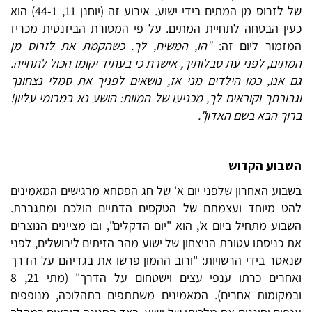
של לזרוס מן המתים בידי ישוע. אירוע זה (יוחנן 11, 44-1) הוא
כעין הבטחה לתחיית המתים. על פי המסורת הביזנטית מכריז
המזמור ליום זה:
"הו, המשיח, לך. כשהקמת את לזרוס מן
המתים, לפני עת סבלותיך, אישרת כי בעתיד יקומו הכול לתחייה.
גם אנו, כמו הילדים מני אז, נושאים לפניך את סמלי נצחונך
וגבורתך וקוראים לך, מכניעו של המוות: הושע נא במרומי עליון!
ברוך הבא בשם האדון".
השבוע הקדוש
בשבוע האחרון שלפני יום א' של חג הפסחא מרגישים המאמינים
להט מיוחד ועצמתם של הטקסים הדתיים הולכת ומתגברת.
השבוע מתחיל ביום א', הוא "יום הדקלים", ובו מציינים הנוצרים
את כניסתו עטורת הניצחון של ישוע מהר הזיתים לירושלים, לפני
שנאסר בידי הרשויות: "ורוב ההמון פרשו את בגדיהם על הדרך
ואחרים כרתו ענפי עצים וישטחום על הדרך" (מתי 21, 8
ובמקומות אחרים). המאמינים משתתפים בתהלוכה, מנופפים