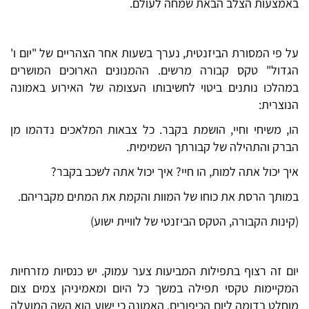
באמצעות הצלב הבאת שמחה לעולם.
על פי המסורת הביזנטית, נערך בשעות אחר הצהריים של "יום ו'
הגדול" טקס קבורה מרשים. ההמנונים הארוכים המושרים
במהלכו נותנים ביטוי לחשיבותו העצומה של האירוע באמונה
הנוצרית:
הו, משיחי וחיי, הושמת בקבר. כל צבאות המלאכים נדהמו מן
הברק והתהילה של קבורתך השמימית.
איך יכול אתה למות, הו חיי? איך יכול אתה לשכב בקבר?
במותך הרסת את כוחו של המוות והקמת את המתים מקבריהם.
(קינות הקבורה, הטקס הביזנטי של לוויית ישוע)
יום זה רצוף בתפילות המביעות צער עמוק. יש כנסיות מזרחיות
המקיימות טקסי תפילה במשך כל היום ומאמיניהן צמים צום
מוחלט בדומה ליום הכיפורים. האמונה כי ישוע הוא השה המועלה