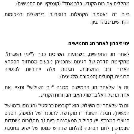
מהללים את רוח הקודש בלב אחד" (קונטקיון יום החמישים).
ביום זה נאספות הקהילות הנוצריות בירושלים במקומות
הקדושים שבהר ציון.
ימי זיכרון לאחר חג החמישים
לאחר חג החמישים, בשבועות השייכים כבר ל"ימי השגרה",
מתקיימת סדרה של חגיגות שתכניהן נובעים ממחזור הפסחא
הארוך ורב החשיבות. חגיגות אלה ייחודיות לכנסייה
הרומית-קתולית (המסורת הלטינית):
יום א' שלאחר חג החמישים מכונה "יום השילוש" ומציין את
אחדותו של האל בדמות האב, הבן ורוח הקודש.
יום ה' שלאחר יום השילוש הוא "קורפוס כריסטי" (חג גופו ודמו של
המשיח). חגיגה חשובה זו מוקדשת לתוכנה של המיסה, הטקס
הנוצרי המרכזי. יש קהילות המארגנות ביום זה תהלוכות מיוחדות
שבמרכזן לחם הברכה (הלחם שקודש כגופו של ישוע בחגיגת