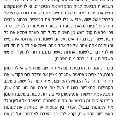
השבועות מביאים לבית המקדש את הביכורים, ואילו הפנטקוסט
מציין את פרי הביכורים של התחייה, את השראת רוח הקודש על
תלמידיו של ישוע, כדי שיוכלו לייסד את הכנסייה, ככתוב בברית
החדשה: "וביום מלאת שבעת השבועות ויתאספו כולם לב אחד.
ויהי פתאום קול רעש מן השמים כקול רוח סערה וימלא את כל
הבית אשר ישבו בו. ותראינה אליהם לשונות נחלקות ומראיהן כאש
ותנוחינה אחת אחת על כל אחד מהם. ויימלאו כולם רוח הקודש
ויחלו לדבר בלשונות אחרות כאשר נתנם הרוח להטיף" (מעשי
השליחים 2, 4-1 ובמקומות נוספים).
בעוד שהמסורת הרבנית הפכה את חג שבועות המקראי לחג מתן
תורה, הנוצרים מאמינים שחג זה מציין את ירידת רוח הקודש ואת
חג היווסדה של הכנסייה המייצגת את גופו של ישוע בעולם.
הקהילות הנוצריות חוגגות בעליצות יתרה את חג החמישים,
המבטא את ראשית התפשטותן של בשורות טובות בעולם. ההמנון
הביזנטי ליום זה מבטא את מהות השמחה: "כשירד אל עליון ובלל
את הלשונות (בבבל), הפריד בין האומות; אך כשחילק את לשונות
האש ביום החמישים, קרא לכל בני האדם לאחדות. על כן אנו