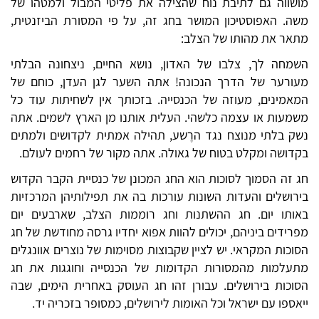
מושווה גם לתיבת נוח שהצילה את פליטי המבול ולמטהו של
משה. האפוסטיכון המושר בחג זה, על פי המסורת הביזנטית,
מתאר את מהותו של הצלב:
השמחה לך, צלבו של האדון, נושא החיים, ניצחונה הבלתי
מעורער של הדרך הנכונה! אתה השער לגן העדן, כוחם של
המאמינים, מעוזה של הכנסייה. בזכותך אין לשחיתות עוד כל
משמעות או עצמה כלשהי. העלית אותנו מן הארץ לשמים. אתה
נשק בלתי מנוצח נגד הרֶשע, תהילה אמתית לקדושים ולמתים
בקדושה ומקלט בטוח של גאולה. אתה מקור של רחמים לעולם.
חג זה הסמוך לסוכות הוא החג המכונן של כנסיית הקבר הקדוש
בירושלים והעדות השונות עורכות בה את תפילותיהן המרכזיות
באותו יום. חג ההשתנות וחג רוממות הצלב, שארבעים יום
מפרידים ביניהם, יכולים להוות אפוא יחדיו גרסה מחודשת של חג
הסוכות המקראי. יש לציין שקבוצות מסוימות של נוצרים אוונגלים
מתעלמות מהמסורות הקדומות של הכנסייה וחוגגות את חג
הסוכות בירושלים. עבורן זהו חג העוסק באחרית הימים, שבה
ייאספו עם ישראל וכל האומות לירושלים, כמסופר בזכריה יד.