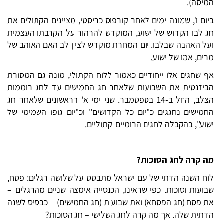
המיסה).
ביום ו', שמונה ימים לאחר קורפוס כריסטי, מציינים הקתולים את
חג לבו הקדוש של ישוע, המוקדש להרהור על הקרבתו העצמית
ועל האהבה שבלבו. יום המחרת מוקדש לציון לב האם האוהב של
מרים, אמו של ישוע.
אף שחגים אלו ייחודיים כאמור ללוח הקתולי, מונה גם המסורת
הביזנטית את השבועות שלאחר חג החמישים עד לחג רוממות
הצלב, החל ב-14 בספטמבר. שני ימי א' הראשונים שלאחר חג
החמישים נחגגים כ"יום כל הקדושים" וכ"יום גופו השמימי של
ישוע", בהקבלה לחגים הרומיים-קתוליים.
מה קרה לחג הסוכות?
לוח השנה הדתי של עם ישראל מתבסס על שלושה רגלים: פסח,
שבועות וסוכות. כפי שראינו, הכנסייה אימצה שניים מהרגלים –
את פסח (חג הפסחא) ואת שבועות (חג החמישים) – כבסיס לשנה
הדתית שלה. אך מה קרה לחג השלישי – חג הסוכות?