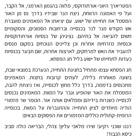
הפטריארך היווני-אורתודוקסי, מלווה בהגמון הארמני, אל הקבר,
ועל פי האמונה הרווחת, ניצת הנר שבידיו בדרך נס מן האור
המסמל את תחייתו של ישוע. עם יציאתו אל המאמינים מועברת
אש הקודש מנר לנר בכנסייה וברחובות הסמוכים, והמקומיים
חשים להביאה אל בתיהם. נציגיהן של כנסיות אורתודוקסיות
וכנסיות מזרחיות אחרות וכן צליינים הנוכחים במקום מנסים
להעביר את האש למרחקים, לארצות אחרות, שם תבער בכנסיות
כעדות לתחייתו של ישוע בליל חג הפסחא.
חג הפסחא עצמו מתחיל בחגיגת התחייה, הנערכת במוצאי שבת,
בשעה מאוחרת בלילה, לעתים קרובות בחצות. המאמינים
מתכנסים בדממה, בדרך כלל מחוץ לכנסייה, ואז ניצתת להבה,
המסמלת את האור שהופיע וגבר על המוות. המאמינים נכנסים
לכנסייה כשנרות בידיהם וממלאים אותה אור. הכומר שר מזמורי
הודיה מיוחדים לציון התחייה וההתגברות על המוות. בכנסייה
הרומית-קתולית כוללים המזמורים את הפסוקים הבאים:
רננו שוכני רקיע! שירו מלאכי עליון! צהלי, הבריאה כולה סביב
כיסא הכבוד!