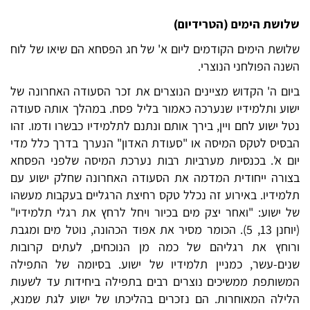
שלושת הימים (הטרידיום)
שלושת הימים הקודמים ליום א' של חג הפסחא הם שיאו של לוח
השנה הפולחני הנוצרי.
ביום ה' הקדוש מציינים הנוצרים את זכר הסעודה האחרונה של
ישוע ותלמידיו שנערכה כאמור בליל פסח. במהלך אותה סעודה
נטל ישוע לחם ויין, בירך אותם ונתנם לתלמידיו כבשרו ודמו. זהו
הבסיס לטקס המיסה או "סעודת האדון" הנערך בדרך כלל מדי
יום א'. בכנסיות מערביות רבות נערכת המיסה שלפני הפסחא
בצורה ייחודית המדמה את הסעודה האחרונה שחלק ישוע עם
תלמידיו. באירוע זה נכלל טקס רחיצת הרגליים בעקבות מעשהו
של ישוע: "ואחר יצק מים בכיור ויחל לרחץ את רגלי תלמידיו"
(יוחנן 13, 5). הכומר מסיר את אפוד הכהונה, נוטל מים ומגבת
ורוחץ את רגליהם של כמה מן הנוכחים, לעתים קרובות
שנים-עשר, כמניין תלמידיו של ישוע. בסיומה של התפילה
המשותפת ממשיכים נוצרים רבים בתפילה ביחידות עד לשעות
הלילה המאוחרות. הם נזכרים בהליכתו של ישוע לגת שמנא,