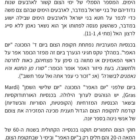
הימים. המספר הסמלי של ימי הצום קשור לארבעים שנות
נדודיהם של בני ישראל במדבר, לארבעים הימים שבהם צם משה
כדי לכפר על חטא בני ישראל ולארבעים הימים שבילה ישוע
במדבר, כשהשטן מנסה לפתותו אך הוא נשאר נאמן ללא סייג
לרצון האל (מתי 4, 11-1).
בכנסיות המערביות נפתחת תקופת הצום ביום ד' המכונה "יום
האפר". במהלך טקס חגיגי הנערך ביום זה מפזר הכומר אפר על
ראשי המאמינים או מתווה בו סימן על מצחיהם, כאות לחרטה
ולתשובה. בעת פיזור האפר אומר הכומר:
"סורו מן החטא והיו
נאמנים לבשורה"
(או: "זכור כי עפר אתה ואל עפר תשוב").
ביום שלפני "יום האפר" המכונה "יום שלישי השמן" (Mardi
Gras), יש הנוהגים לערוך הילולה. בכנסיות האורתודוקסיות
ובשאר הכנסיות המזרחיות (הקופטיות, הסוריות והכשדיות)
קודמת לתקופת הצום הגדול תענית מכינה המזכירה את צומם
של אנשי נינוה בספר יונה.
חוקי הצום החמורים תוקנו בכנסייה הקתולית בשנות ה-60 של
המאה ה-20 והם חלים רק ב"יום האפר" ובימי ו' שבתקופת הצום.