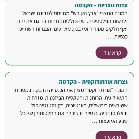
עדות נוצריות – הקדמה
המונח הנוצרי "ארץ הקודש" מתייחס למדינת ישראל
ולרשות הפלסטינית. יש הכוללים בתחום זה גם את ירדן
ואף חלקים מסוריה ומלבנון. מאז כינון הנצרות השתייכו
כנסיות …
קרא עוד
נצרות אורתודוקסית – הקדמה
המונח "אורתודוקסי" מציין את הכנסייה הדבקה במסורת
התיאולוגית, הרוחנית והטקסית הביזנטית-מזרחית
ששורשיה בירושלים, באנטיוכיה, בקונסטנטינופול
ובאלכסנדריה. כנסייה זו קיבלה את החלטותיהן של כל
שבע המועצות …
קרא עוד