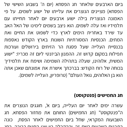
ביום הארבעים שלאחר חג הפסחא (יום ה' בשבוע השישי של
הפסחא) מציינים הנוצרים את עלייתו של ישוע לשמים. על פי
האמונה הנוצרית בילה ישוע ארבעים יום לאחר תחייתו עם
תלמידיו ואז עלה לשמים. הוא ניצב בשמים לימינו של האל האב
עד שירד באחרית הימים לארץ כדי לשפוט את החיים ואת
המתים. הכנסיות המסורתיות השונות בארץ הקודש נאספות
בכנסיית העלייה שעל פסגת הר הזיתים בירושלים ועורכות
תפילות במקום קדוש זה. ההמנון הביזנטי ליום זה מכריז: "ישוע
המשיח, אלוהינו, שעלה בתהילה השמימה ושימח את תלמידיך
בכוחה של רוח הקודש: בברכתך אישרת את אמונתם שאכן אתה
הוא בן האלוהים, גואל העולם" (טרופריון, העלייה לשמים).
חג החמישים (פנטקוסט)
עשרה ימים לאחר יום העלייה, ביום א', חוגגים הנוצרים את
ה"פנטקוסט" (חג החמישים) החותם את מחזור הפסחא. חג
השבועות המקראי, שחל ביום החמישים לאחר הפסח, כונה
בתרגום השבעים בשם זה, וההקבלה בין שני החגים ברורה. בחג