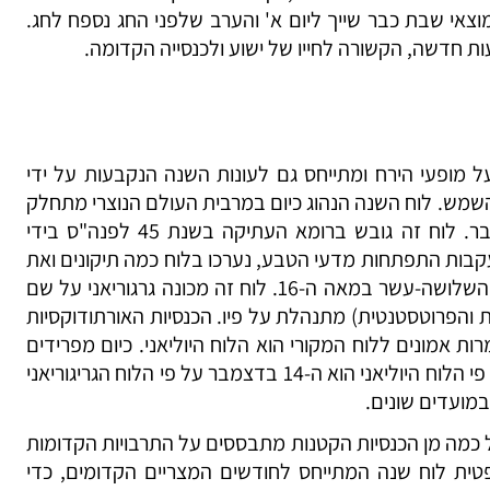
צאי שבת כבר שייך ליום א' והערב שלפני החג נספח לחג.
ת חדשה, הקשורה לחייו של ישוע ולכנסייה הקדומה.
ל מופעי הירח ומתייחס גם לעונות השנה הנקבעות על ידי
שמש. לוח השנה הנהוג כיום במרבית העולם הנוצרי מתחלק
לשנים עשר חודשים מינואר ועד דצמבר. לוח זה גובש ברומא העתיקה בשנת 45 לפנה"ס בידי
עקבות התפתחות מדעי הטבע, נערכו בלוח כמה תיקונים ואת
האחרון שבהם ערך האפיפיור גריגוריוס השלושה-עשר במאה ה-16. לוח זה מכונה גרגוריאני על שם
ת והפרוטסטנטית) מתנהלת על פיו. הכנסיות האורתודוקסיות
ות אמונים ללוח המקורי הוא הלוח היוליאני. כיום מפרידים
13 ימים בין שני הלוחות. 1 בדצמבר על פי הלוח היוליאני הוא ה-14 בדצמבר על פי הלוח הגריגוריאני
 במועדים שונים.
 כמה מן הכנסיות הקטנות מתבססים על התרבויות הקדומות
ופטית לוח שנה המתייחס לחודשים המצריים הקדומים, כדי