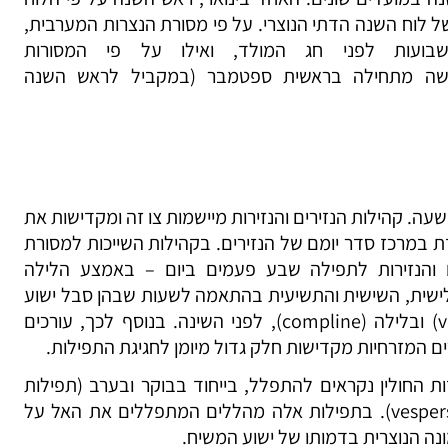
של לוח השנה הדתי הנוצרי. על פי מסורת הנצרות המערבית,
עות לפני חג המולד, ואילו על פי המסורות
חדשה מתחילה בראשית ספטמבר (במקביל לראש השנה
שעה. קהילות הנזירים והנזירות מיישמות צו זה ומקדישות את
מדת במרכז סדר יומם של הנזירים. בקהילות השייכות למסורת
ם והנזירות לתפילה שבע פעמים ביום – באמצע הלילה
 (lauds), בשעה השלישית, השישית והתשיעית בהתאמה לשעות שבהן סבל ישוע
(terce, sext, none), בערב (vespers) ובלילה (compline), לפני השינה. בנוסף לכך, עורכים
רים המזרחיות מקדישות חלק גדול מיומן לחגיגת התפילות.
ת החולין נקראים להתפלל, בייחוד בבוקר ובערב (תפילות
הידועות במסורת הלטינית כ-lauds ו-vespers). בתפילות אלה מהללים המתפללים את האל על
נה הנוצרית בדמותו של ישוע המשיח.