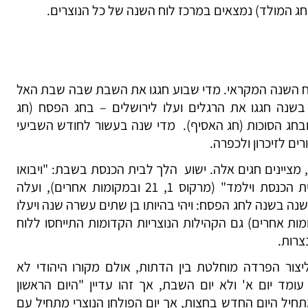
חג המולד) נמצאים במרכז לוח השנה של כל הנוצרים.
לוח השנה המקראי. מדי שבוע חגגו את השבת שבה שבת האל
נה חגגו את הרגלים ועלו לירושלים – בחג הפסח (חג
ובחג הסוכות (חג האסיף). מדי שנה בעשור לחודש השביעי
רים לזיכרון ולכפרה.
 מציינים חגים אלה. ישוע הלך לבית הכנסת בשבת: "ויבואו
אל כפר נחום וימהר לבוא בשבת לבית הכנסת וילמד" (מרקוס 1, 21 ובמקומות אחרים), ועלה
שנה בשנה לחג הפסח: ויהי בהיותו בן שתים עשרה שנה ויעלו
" (לוקאס 2, 41-42 ובמקומות אחרים) גם הקהילות הנוצריות הקדומות התייחסו ללוח
צרות.
יצור הפרדה מוחלטת בין הדתות, אולם מקורו היהודי לא
מד יום א' ולא יום השבת, אך זהו עדיין "היום הראשון
חיל היום החדש בחצות, אך יום הפולחן הנוצרי מתחיל עם