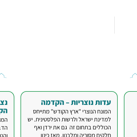
עדות נוצריות – הקדמה
נצר
הק
המונח הנוצרי "ארץ הקודש" מתייחס
למדינת ישראל ולרשות הפלסטינית. יש
המונ
הכוללים בתחום זה גם את ירדן ואף
הדב
חלקים מסוריה ומלבנון. מאז כינון
והט