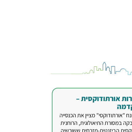
ות אורתודוקסית –
דמה
ח "אורתודוקסי" מציין את הכנסייה
קה במסורת התיאולוגית, הרוחנית
קסית הביזנטית-מזרחית ששורשיה