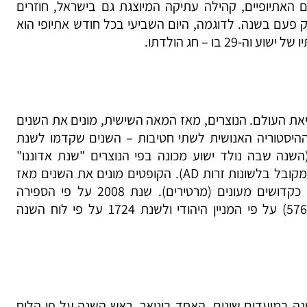
ים האתיופיים, קהילה עתיקה המיוצגת גם בישראל, חוזרים
רק פעם בשנה. לדוגמה, היום השביעי בכל חודש אתיופי הוא
את העולם. הנוצרים, מאז המאה השישית, מונים את השנים
היסטוריה האנושית לשתי חטיבות – השנים שקדמו לשנת
השנה שבה נולד ישוע מכונה בפי הנוצרים "שנת אדוננו"
ובלטינית anno Domini, או בקיצור המקובל בלשונות זרות AD). הקופטים מונים את השנים מאז
מותם של הנוצרים הקדומים במצרים כקדושים מעונים (מרטירים). שנת 2008 על פי הספירה
הנוצרית מקבילה לשנת ה'תשס"ח (5768) על פי המניין היהודי ולשנת 1724 על פי לוח השנה
נה במועדים שונים. האחד בינואר, ראש השנה על פי הלוח