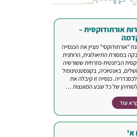
ות אורתודוקסית –
דמה
ח "אורתודוקסי" מציין את הכנסייה
קה במסורת התיאולוגית, הרוחנית
קסית הביזנטית-מזרחית ששורשיה
שלים, באנטיוכיה, בקונסטנטינופול
כסנדריה. כנסייה זו קיבלה את
טותיהן של כל שבע המועצות …
רא עוד
 א'