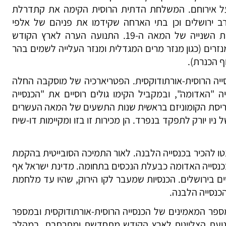
על אירוחם. המשלחת הדתית הרוסית הקימה את קתדרלת
 ירושלים וכן בתי הארחה שקידמו את פניהם של אלפי
הצליינים שזרמו לארץ הקודש במחצית השנייה של המאה ה-19. התנועה הערה לארץ הקודש
זרים (כגון מנזר מרים המגדלית ומנזר העלייה לשמים בהר
ף הכנרת).
ה הרוסית-אורתודוקסית. הפטריארכיה של מוסקבה החלה
ה "האדומה", ובמקביל הקימו גולים רוסיים את "הכנסייה
קריסת הקומוניזם בראשית שנות התשעים של המאה העשרים
יו יורק לתפקד בנפרד. הן מכירות זו בזו ומקיימות דו-שיח
ו להכיר בכנסייה הלבנה. לאור התמיכה הסובייטית בהקמת
בכנסייה האדומה כבעלת הנכסים בתחומה. מדינת ישראל אף
ם בירושלים. הכנסיות שמעבר לקו הירוק, שהיו עד מלחמת
כנסייה הלבנה.
ספר המאמינים של הכנסייה הרוסית-אורתודוקסית ובמספר
תנועת הצליינות לארץ הקודש מתחדשת ומתרחבת. במהלך