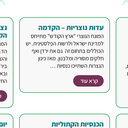
עדות נוצריות – הקדמה
נצר
הק
המונח הנוצרי "ארץ הקודש" מתייחס
למדינת ישראל ולרשות הפלסטינית. יש
המונ
הכוללים בתחום זה גם את ירדן ואף
הדב
חלקים מסוריה ומלבנון. מאז כינון
והט
הנצרות השתייכו כנסיות …
,
בירו
ובאל
קרא עוד
החל
ק
הכנסיות הקתוליות
יום