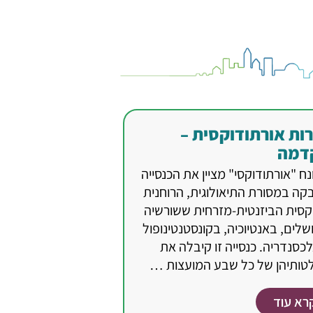
ות אורתודוקסית –
דמה
ח "אורתודוקסי" מציין את הכנסייה
קה במסורת התיאולוגית, הרוחנית
קסית הביזנטית-מזרחית ששורשיה
שלים, באנטיוכיה, בקונסטנטינופול
כסנדריה. כנסייה זו קיבלה את
טותיהן של כל שבע המועצות …
רא עוד