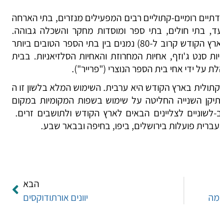
יים רומיים-קתוליים רבים המפעילים מנזרים, בתי הארחה
עד, בתי חולים, בתי ספר ומוסדות מחקר והשכלה גבוהה.
מוסדות חינוכיים קתוליים (שמספרם בארץ הקודש קרוב ל-80) נמנים בין בתי הספר הטובים ביותר
 סנט ג'וזף, אחיות המחרוזת והאחיות הסלזיאניות. בבית
 על ידי אחי בית הספר הנוצרי ("פרייר").
תולית בארץ הקודש היא ערבית. השימוש המלא בלשון זו ה
מועצת הוותיקן השנייה החליטה על שימוש בשפות המקומיות במקום
-לשוניים לצליינים הבאים לארץ הקודש ולתושבים זרים.
ברית פועלות בירושלים, ביפו, בחיפה ובבאר שבע.
הבא
מה
יוונים אורתודוקסים