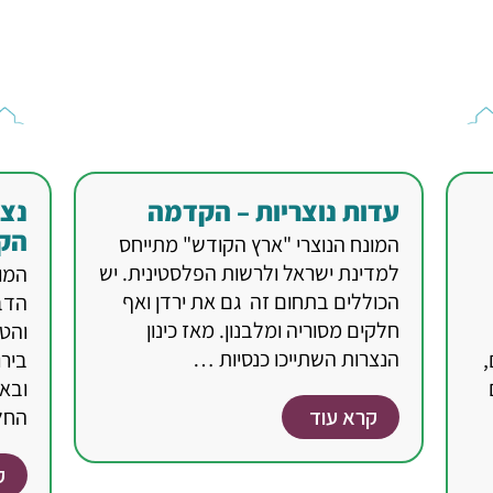
עדות נוצריות – הקדמה
נצר
הק
המונח הנוצרי "ארץ הקודש" מתייחס
למדינת ישראל ולרשות הפלסטינית. יש
המונ
הכוללים בתחום זה גם את ירדן ואף
הדב
חלקים מסוריה ומלבנון. מאז כינון
והט
הנצרות השתייכו כנסיות …
,
בירו
ובאל
קרא עוד
החל
ק