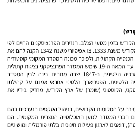
לושה גורמים: הפטריארכיה הלטינית, הפרנציסקנים והמשלחת
ודש)
קודש בזמן מסעי הצלב. הנזירים הפרנציסקנים החיים לפי
רוחניותו מקיימים נוכחות רצופה בארץ הקודש משנת 1333. צו אפיפיורי משנת 1342 הקנה להם את
נסייה הקתולית, ולפיכך מכונה המסדר המקומי קוסטודיה
די טרה סנטה – משמרת ארץ הקודש. עד המאה ה-19 שימש המסדר הפרנציסקני נציגות קתולית
יחידה בארץ הקודש. הקמת הפטריארכיה הלטינית ב-1847 יצרה מתחים בינה לבין המסדר
יה הלטינית. הפטריארך הלטיני אחראי אמנם על קהילתו
ני, הקוסטוס (שומר) של ארץ הקודש, מחזיק בידיו את
ה על המקומות הקדושים, בניהול הטקסים הנערכים בהם
ים חברי המסדר למען האוכלוסייה הנוצרית המקומית. הם
, דואגים לארגון פעילות חינוכית בלתי פורמלית ומושיטים