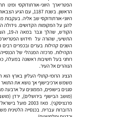
הפטריארך היווני-אורתודוקסי ומינו 
הראשון. בשנת 1187, ע
היווני-אורתודוקסי שב אליה. בעקבות מ
להגן על המקומות הקדושים. גידולה ה
התשיעי, שהורה על חידוש הפטריארכי
השנים קהילות בערים ובכפרים רבים ו
הקהילות. מרכזה המנהלי של הכנסייה 
רוחני בעל חשיבות ראשונה במעלה, כפי 
הנוהרים אל העיר.
הנציג הרומי-קתולי העליון בארץ הוא 
משמש ארכיבישוף אך נושא את התואר ה
סגנים בישופים, הממונים על ארבעה מר
(מושב הבישוף בירושלים), ירדן (מושב
פרנציסקני). מאז 3
הדוברות עברית. בכנסייה הלטינית מש
ירדנים ופלסטינים).