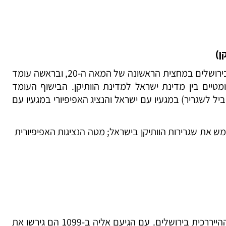
ן)
הוותיקן הקים את הנציגות האפיפיורית בירושלים במחצית הראשונה של המאה ה-20, ובראשה עומד
נו יחסים דיפלומטיים בין מדינת ישראל למדינת הוותיקן. הבישוף העומד
יל לשגריר) במגעיו עם ישראל והנציג האפיפיורי במגעיו עם
 את שגרירות הוותיקן בישראל; מטה הנציגות האפיפיורית
הצלבנים הקימו את הכנסייה הלטינית ההייררכית בירושלים. עם הגיעם אליה ב-1099 הם גירשו את