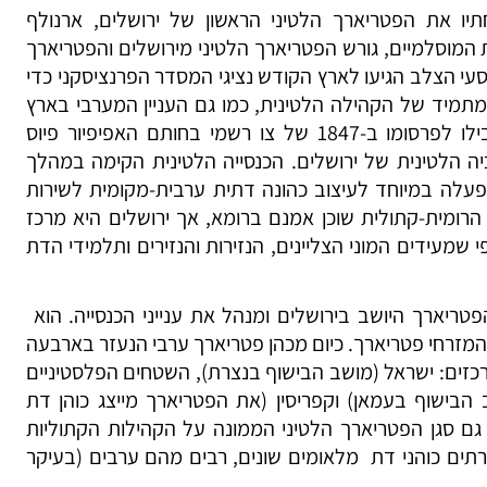
תחתיו את הפטריארך הלטיני הראשון של ירושלים, ארנולף
ם הגיע הצבאות המוסלמיים, גורש הפטריארך הלטיני מירושלים והפטריארך
סעי הצלב הגיעו לארץ הקודש נציגי המסדר הפרנציסקני כדי
מתמיד של הקהילה הלטינית, כמו גם העניין המערבי בארץ
הקודש, שהלך וגבר במאה ה-19, הובילו לפרסומו ב-1847 של צו רשמי בחותם האפיפיור פיוס
ה הלטינית של ירושלים. הכנסייה הלטינית הקימה במהלך
פעלה במיוחד לעיצוב כהונה דתית ערבית-מקומית לשירות
הרומית-קתולית שוכן אמנם ברומא, אך ירושלים היא מרכז
שמעידים המוני הצליינים, הנזירות והנזירים ותלמידי הדת
הפטריארך היושב בירושלים ומנהל את ענייני הכנסייה. הוא
מזרחי פטריארך. כיום מכהן פטריארך ערבי הנעזר בארבעה
כזים: ישראל (מושב הבישוף בנצרת), השטחים הפלסטיניים
 הבישוף בעמאן) וקפריסין (את הפטריארך מייצג כוהן דת
200 פועל בישראל גם סגן הפטריארך הלטיני הממונה על הקהילות הקתוליות
רתים כוהני דת מלאומים שונים, רבים מהם ערבים (בעיקר