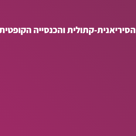
הסיריאנית-קתולית והכנסייה הקופטית