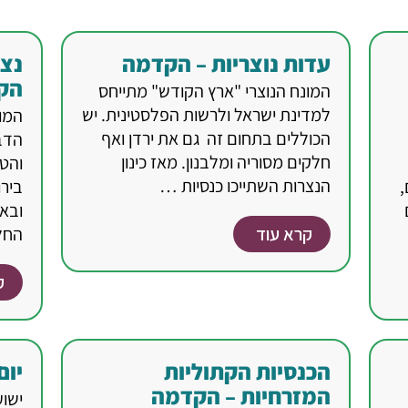
עדות נוצריות – הקדמה
נצר
הק
המונח הנוצרי "ארץ הקודש" מתייחס
למדינת ישראל ולרשות הפלסטינית. יש
המונ
הכוללים בתחום זה גם את ירדן ואף
הדב
חלקים מסוריה ומלבנון. מאז כינון
והט
הנצרות השתייכו כנסיות …
,
בירו
ובאל
קרא עוד
החל
ק
הכנסיות הקתוליות
יום
המזרחיות – הקדמה
ישוע