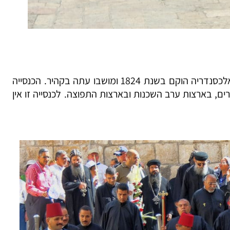
הכס הפטריארכלי הקופטי- קתולי של אלכסנדריה הוקם בשנת 1824 ומושבו עתה בקהיר. הכנסייה
, בארצות ערב השכנות ובארצות התפוצה. לכנסייה זו אין