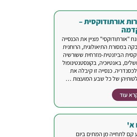
ות אורתודוקסית –
דמה
ח "אורתודוקסי" מציין את הכנסייה
קה במסורת התיאולוגית, הרוחנית
קסית הביזנטית-מזרחית ששורשיה
שלים, באנטיוכיה, בקונסטנטינופול
כסנדריה. כנסייה זו קיבלה את
טותיהן של כל שבע המועצות …
רא עוד
 א'
 קם לתחייה מן המתים ביום