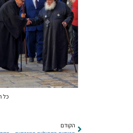
כל ה
הקודם