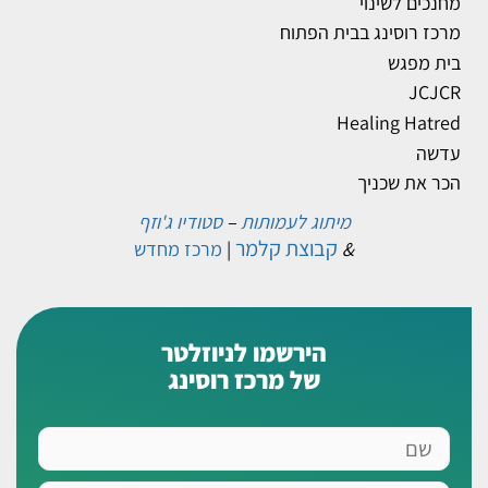
מחנכים לשינוי
מרכז רוסינג בבית הפתוח
בית מפגש
JCJCR
Healing Hatred
עדשה
הכר את שכניך
מיתוג לעמותות
–
סטודיו ג'וזף
קבוצת קלמר
&
|
מרכז מחדש
הירשמו לניוזלטר
של מרכז רוסינג
שם