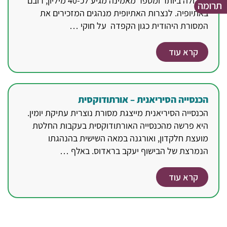
הגדולה ביותר ומספר מאמינה מגיע לכ-40 מיליון, רובם
תרומה
באתיופיה. לנצרות האתיופית מנהגים המזכירים את
המסורת היהודית כגון הקפדה על חוקי …
קרא עוד
הכנסייה הסיריאנית – אורתודוקסית
הכנסייה הסיריאנית מייצגת מסורת נוצרית עתיקת יומין.
היא פרשה מהכנסייה האורתודוקסית בעקבות החלטת
מועצת חלקדון, ואורגנה במאה השישית בהנהגתו
הנמרצת של הבישוף יעקב בראדוס. באלף …
קרא עוד