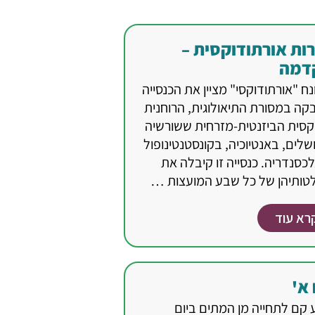
ות אורתודוקסית –
דמה
ח "אורתודוקסי" מציין את הכנסייה
קה במסורת התיאולוגית, הרוחנית
קסית הביזנטית-מזרחית ששורשיה
שלים, באנטיוכיה, בקונסטנטינופול
כסנדריה. כנסייה זו קיבלה את
טותיהן של כל שבע המועצות …
רא עוד
 א'
 קם לתחייה מן המתים ביום