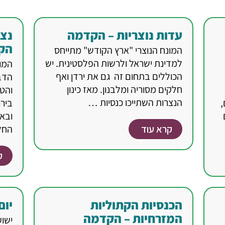
עדות נוצריות – הקדמה
נצר
הק
המונח הנוצרי "ארץ הקודש" מתייחס
למדינת ישראל ולרשות הפלסטינית. יש
המונ
הכוללים בתחום זה גם את ירדן ואף
הדב
חלקים מסוריה ומלבנון. מאז כינון
והט
הנצרות השתייכו כנסיות …
,
בירו
ובאל
קרא עוד
החל
ק
הכנסיות הקתוליות
יום
המזרחיות – הקדמה
ישוע