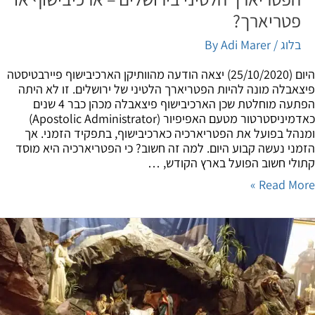
פטריארך?
בלוג
/ By
Adi Marer
היום (25/10/2020) יצאה הודעה מהוותיקן הארכיבישוף פיירבטיסטה
אבלה מונה להיות הפטריארך הלטיני של ירושלים. זו לא היתה
הפתעה מוחלטת שכן הארכיבישוף פיצאבלה מכהן כבר 4 שנים
כאדמיניסטרטור מטעם האפיפיור (Apostolic Administrator)
הל בפועל את הפטריארכיה כארכיבישוף, בתפקיד הזמני. אך
ני נעשה קבוע היום. למה זה חשוב? כי הפטריארכיה היא מוסד
לי חשוב הפועל בארץ הקודש, …
Read Mor