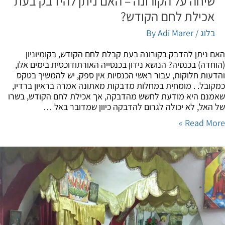
שיחה על הקורונה – האם ניתן להידבק בעת
אכילת לחם הקודש?
בלוג
/ By
Adi Marer
 ניתן להדבק בקורונה בעת קבלת לחם הקודש, בקומיוניון
חדה) בכנסיה? הנושא נידון בכנסייה האורתודוכסית בימים אלו,
עות חלוקות, עבור ראשי הכנסיות אין ספק, יש להמשיך בטקס
ובל. . מומחית במחלות מדבקות מאתונה אמרה בראיון ברדיו,
נם היא מודעת לחשש מהדבקה, אך אכילת לחם הקודש, בשרו
האל, לא יכולה לגרום להדבקה כיוון שמדובר באל …
Read Mor