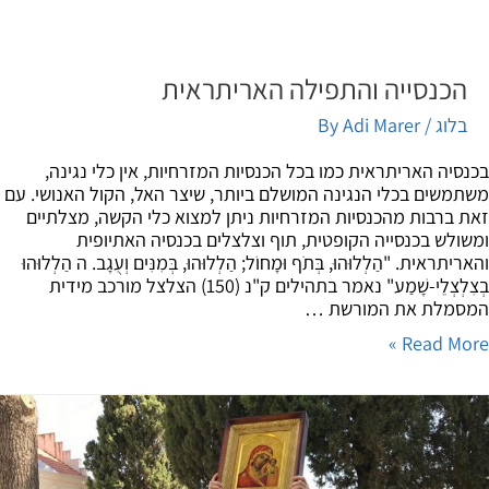
הכנסייה והתפילה האריתראית
בלוג
/ By
Adi Marer
סיה האריתראית כמו בכל הכנסיות המזרחיות, אין כלי נגינה,
משים בכלי הנגינה המושלם ביותר, שיצר האל, הקול האנושי. עם
 ברבות מהכנסיות המזרחיות ניתן למצוא כלי הקשה, מצלתיים
ולש בכנסייה הקופטית, תוף וצלצלים בכנסיה האתיופית
תראית. "הַלְלוּהוּ, בְּתֹף וּמָחוֹל; הַלְלוּהוּ, בְּמִנִּים וְעֻגָב. ה הַלְלוּהוּ
בְצִלְצְלֵי-שָׁמַע" נאמר בתהילים ק"נ (150) הצלצל מורכב מידית
מלת את המורשת …
Read Mor