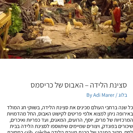
סצינת הלידה – האבוס של כריסמס
בלוג
/ By
Adi Marer
שנה ברחבי העולם מכינים את סצינת הלידה, בשווקי חג המולד
רופה ניתן למצוא אלפי פריטים לקישוט האבוס, החל מהדמויות
כזיות של מרים, יוסף, הרועים, המאגים, ועד כפריות ואיכרים,
ורים בפונדק, ויצורים שמיימים שיתווספו לסצינת הלידה בבית
לחם. מקור המנהג של הכנת מערת הלידה crib, crèche במסורת