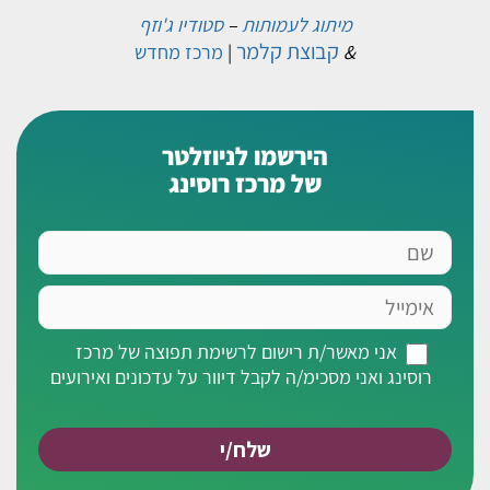
מיתוג לעמותות
–
סטודיו ג'וזף
קבוצת קלמר
&
|
מרכז מחדש
הירשמו לניוזלטר
של מרכז רוסינג
שם
אימייל
אני
אני מאשר/ת רישום לרשימת תפוצה של מרכז
מאשר/ת
רוסינג ואני מסכימ/ה לקבל דיוור על עדכונים ואירועים
רישום
לרשימת
תפוצה
של
מרכז