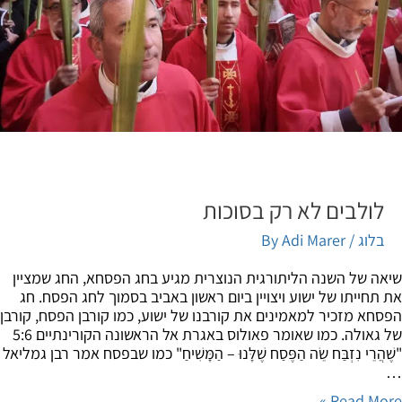
לולבים לא רק בסוכות
בלוג
/ By
Adi Marer
ה של השנה הליתורגית הנוצרית מגיע בחג הפסחא, החג שמציין
תחייתו של ישוע ויצויין ביום ראשון באביב בסמוך לחג הפסח. חג
חא מזכיר למאמינים את קורבנו של ישוע, כמו קורבן הפסח, קורבן
של גאולה. כמו שאומר פאולוס באגרת אל הראשונה הקורינתיים 5:6
הֲרֵי נִזְבַּח שֵׂה הַפֶּסַח שֶׁלָּנוּ – הַמָּשִׁיחַ" כמו שבפסח אמר רבן גמליאל
Read Mor