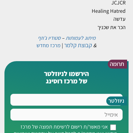
JCJCR
Healing Hatred
עדשה
הכר את שכניך
מיתוג לעמותות
–
סטודיו ג'וזף
קבוצת קלמר
&
|
מרכז מחדש
תרומה
הירשמו לניוזלטר
של מרכז רוסינג
שם
ניוזלטר
אימייל
אני
אני מאשר/ת רישום לרשימת תפוצה של מרכז
מאשר/ת