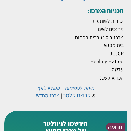
תכניות המרכז:
יסודות לשותפות
מחנכים לשינוי
מרכז רוסינג בבית הפתוח
בית מפגש
JCJCR
Healing Hatred
עדשה
הכר את שכניך
מיתוג לעמותות
–
סטודיו ג'וזף
קבוצת קלמר
&
|
מרכז מחדש
הירשמו לניוזלטר
תרומה
של מרכז רוסינג