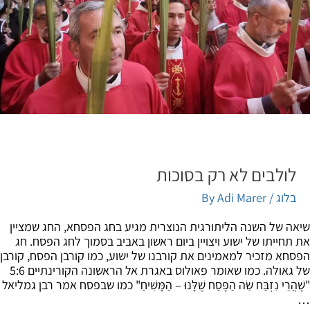
לולבים לא רק בסוכות
בלוג
/ By
Adi Marer
ה של השנה הליתורגית הנוצרית מגיע בחג הפסחא, החג שמציין
תחייתו של ישוע ויצויין ביום ראשון באביב בסמוך לחג הפסח. חג
חא מזכיר למאמינים את קורבנו של ישוע, כמו קורבן הפסח, קורבן
של גאולה. כמו שאומר פאולוס באגרת אל הראשונה הקורינתיים 5:6
הֲרֵי נִזְבַּח שֵׂה הַפֶּסַח שֶׁלָּנוּ – הַמָּשִׁיחַ" כמו שבפסח אמר רבן גמליאל