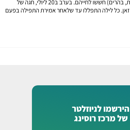
בשנת 1914 כשמגפת כולירה השתוללה ברחבי הארץ והפילה חללים רבים, הנזירות הרוסיות שחיו במנזר גורוני (מרוסית, בהרים) חששו לחייהם. בערב ב20 ליולי, חגה של
קזאן. כל לילה התפללו עד שלאחר אמירת התפילה בפעם
הירשמו לניוזלטר
של מרכז רוסינג