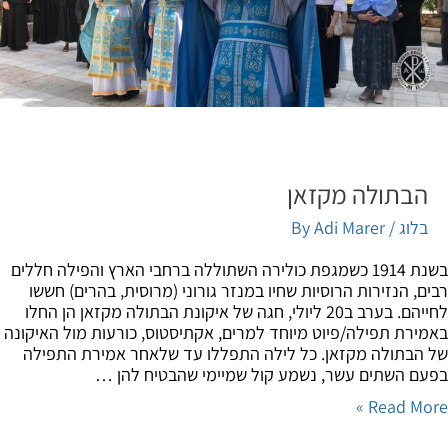
הבתולה מקזאן
בלוג
/ By
Adi Marer
בשנת 1914 כשמגפת כולירה השתוללה ברחבי הארץ והפילה חללים
ם, הנזירות הרוסיות שחיו במנזר גורוני (מרוסית, בהרים) חששו
לחייהם. בערב ב20 ליולי, חגה של איקונת הבתולה מקזאן הן החלו
ירת תפילה/פיוט מיוחד למרים, אקתיסטוס, כורעות מול האיקונה
הבתולה מקזאן. כל לילה התפללו עד שלאחר אמירת התפילה
ם השתים עשר, נשמע קול שמיימי שהבטיח להן …
Read Mor