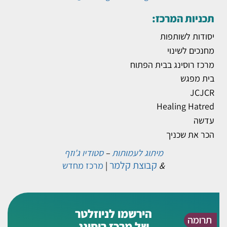
תכניות המרכז:
יסודות לשותפות
מחנכים לשינוי
מרכז רוסינג בבית הפתוח
בית מפגש
JCJCR
Healing Hatred
עדשה
הכר את שכניך
מיתוג לעמותות
–
סטודיו ג'וזף
קבוצת קלמר
&
|
מרכז מחדש
הירשמו לניוזלטר
תרומה
של מרכז רוסינג