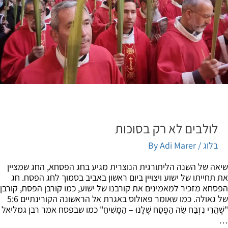
לולבים לא רק בסוכות
בלוג
/ By
Adi Marer
ה של השנה הליתורגית הנוצרית מגיע בחג הפסחא, החג שמציין
תחייתו של ישוע ויצויין ביום ראשון באביב בסמוך לחג הפסח. חג
חא מזכיר למאמינים את קורבנו של ישוע, כמו קורבן הפסח, קורבן
של גאולה. כמו שאומר פאולוס באגרת אל הראשונה הקורינתיים 5:6
הֲרֵי נִזְבַּח שֵׂה הַפֶּסַח שֶׁלָּנוּ – הַמָּשִׁיחַ" כמו שבפסח אמר רבן גמליאל