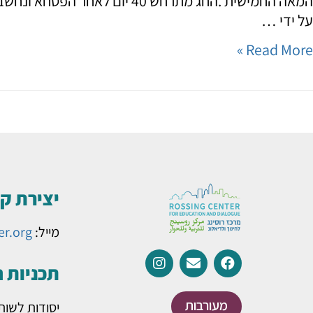
המאה החמישית .החג מתרחש 40
על ידי …
Read More »
יצירת ק
מייל:
er.org
תכניות 
מעורבות
יסודות לשות