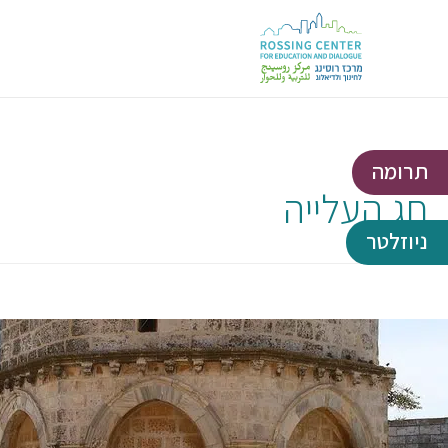
תרומה
חג העלייה
ניוזלטר