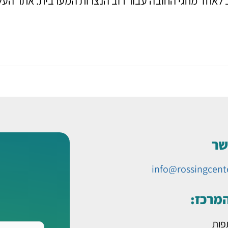
 יום לאחר הפסחא ונחשב לאחד מחגי החובה עבור רוב הנצרות המערב
שר
info@rossingcent
המרכז:
פות
שם