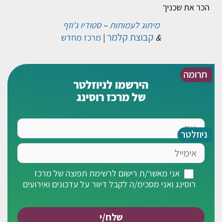
הכר את שכניך
מיתוג לעמותות
–
סטודיו ג'וזף
קבוצת קלמר
&
|
מרכז מחדש
תרומה
הירשמו לניוזלטר
של מרכז רוסינג
שם
ניוזלטר
אימייל
אני
אני מאשר/ת רישום לרשימת תפוצה של מרכז
מאשר/ת
רוסינג ואני מסכימ/ה לקבל דיוור על עדכונים ואירועים
רישום
לרשימת
תפוצה