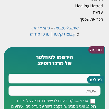
Healing Hatred
עדשה
הכר את שכניך
מיתוג לעמותות
–
סטודיו ג'וזף
קבוצת קלמר
&
|
מרכז מחדש
תרומה
הירשמו לניוזלטר
של מרכז רוסינג
שם
ניוזלטר
אימייל
אני
אני מאשר/ת רישום לרשימת תפוצה של מרכז
מאשר/ת
רוסינג ואני מסכימ/ה לקבל דיוור על עדכונים ואירועים