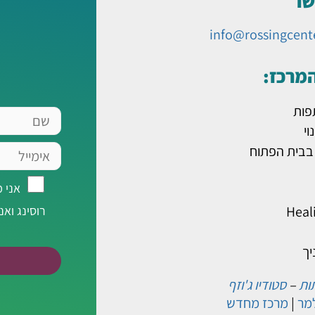
שר
info@rossingcent
המרכז:
פות
שם
וי
אימייל
 בבית הפתוח
אני
אני 
מאשר/ת
Heal
רוסינג ואנ
רישום
לרשימת
יך
תפוצה
של
ות
–
סטודיו ג'וזף
מר
|
מרכז מחדש
מרכז