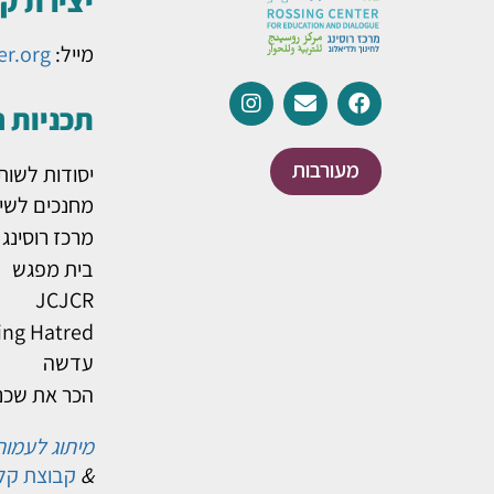
יצירת ק
מייל:
er.org
תכניות 
מעורבות
יסודות לשות
מחנכים לשינ
מרכז רוסינג
בית מפגש
JCJCR
ing Hatred
עדשה
הכר את שכנ
מיתוג לעמות
&
קבוצת קל