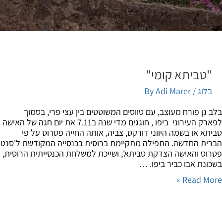
"טביתא קומי"
בלוג
/ By
Adi Marer
 גן פורח מעוצב, עם טווסים המשוטטים בין עצי פרי, בסמוך
לפארק העירוני ביפו , חוגגים מדי שנה ב7.11 את יום חגה של האישה
תא או בשמה היווני דורקס, צביה, אותה החייה פטרוס על פי
ית החדשה. התפילה מתקיימת ברוסית בכנסייה המקודשת ל'סנט
וס והאישה הצדקת טביתא', ושייכת למשלחת הכנסייתית הרוסית,
ונת אבו כביר ביפו. …
Read Mor