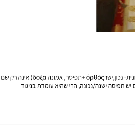
יום ראשון הראשון בתקופת הצום בכנסיות האורתודוכסיות הוא יום ראשון של האורתודוכסיה. המילה אורתודוכסיה (מיוונית- נכון,ישרὀρθός +תפיסה, אמונה δόξα) אינה רק שם
 יש תפיסה ישנה/נכונה, הרי שהיא עומדת בניגוד