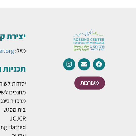
יצירת ק
מייל:
er.org
תכניות 
מעורבות
יסודות לשות
מחנכים לשינ
מרכז רוסינג
בית מפגש
JCJCR
ing Hatred
עדשה