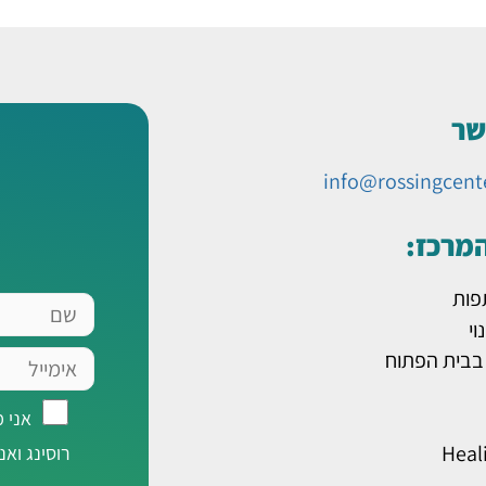
שר
info@rossingcent
המרכז:
פות
שם
וי
אימייל
 בבית הפתוח
אני
אני 
מאשר/ת
Heal
רוסינג ואנ
רישום