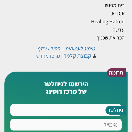
בית מפגש
JCJCR
Healing Hatred
עדשה
הכר את שכניך
מיתוג לעמותות
–
סטודיו ג'וזף
קבוצת קלמר
&
|
מרכז מחדש
תרומה
הירשמו לניוזלטר
של מרכז רוסינג
שם
ניוזלטר
אימייל