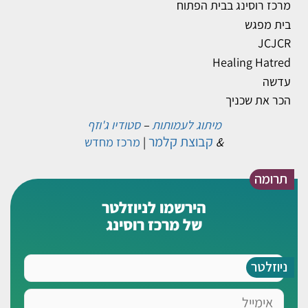
מרכז רוסינג בבית הפתוח
בית מפגש
JCJCR
Healing Hatred
עדשה
הכר את שכניך
מיתוג לעמותות
–
סטודיו ג'וזף
קבוצת קלמר
&
|
מרכז מחדש
תרומה
הירשמו לניוזלטר
של מרכז רוסינג
שם
ניוזלטר
אימייל