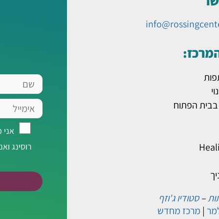
שר
info@rossingcent
המרכז:
פות
שם
וי
אימייל
 בבית הפתוח
אני
אני 
מאשר/ת
Heal
רוסינג ואנ
רישום
לרשימת
יך
תפוצה
של
ות
–
סטודיו ג'וזף
מר
|
מרכז מחדש
מרכז