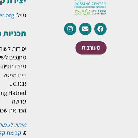
יצירת ק
מייל:
er.org
תכניות 
מעורבות
יסודות לשות
מחנכים לשינ
מרכז רוסינג
בית מפגש
JCJCR
ing Hatred
עדשה
הכר את שכנ
מיתוג לעמות
&
קבוצת קל