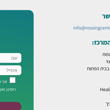
שר
info@rossingcent
המרכז:
פות
שם
וי
אימייל
 בבית הפתוח
אני
אני 
מאשר/ת
Heal
רוסינג ואנ
רישום
לרשימת
יך
תפוצה