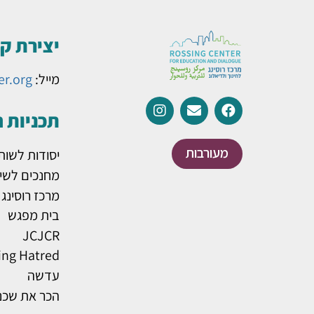
יצירת ק
מייל:
er.org
תכניות 
מעורבות
יסודות לשות
מחנכים לשינ
מרכז רוסינג
בית מפגש
JCJCR
ing Hatred
עדשה
הכר את שכנ