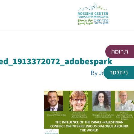
תרומה
ed_1913372072_adobespark
ניוזלטר
By
John