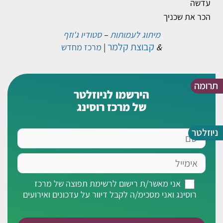
עדשה
הכר את שכניך
מיתוג לעמותות
–
סטודיו ג'וזף
קבוצת קלמר
&
|
מרכז מחדש
תרומה
הירשמו לניוזלטר
של מרכז רוסינג
ניוזלטר
שם
אימייל
אני
אני מאשר/ת רישום לרשימת תפוצה של מרכז
מאשר/ת
רוסינג ואני מסכימ/ה לקבל דיוור על עדכונים ואירועים
רישום
לרשימת