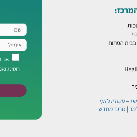
המרכז:
פות
שם
וי
אימייל
 בבית הפתוח
אני
אני 
מאשר/ת
Heal
רוסינג ואנ
רישום
לרשימת
יך
תפוצה
של
ות
–
סטודיו ג'וזף
מר
|
מרכז מחדש
מרכז
רוסינג
ואני
מסכימ/ה