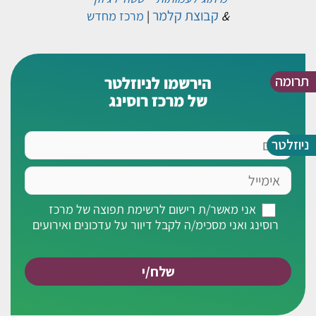
קבוצת קלמר
&
|
מרכז מחדש
תרומה
הירשמו לניוזלטר
של מרכז רוסינג
שם
ניוזלטר
אימייל
אני
אני מאשר/ת רישום לרשימת תפוצה של מרכז
מאשר/ת
רוסינג ואני מסכימ/ה לקבל דיוור על עדכונים ואירועים
רישום
לרשימת
תפוצה
של
מרכז
רוסינג