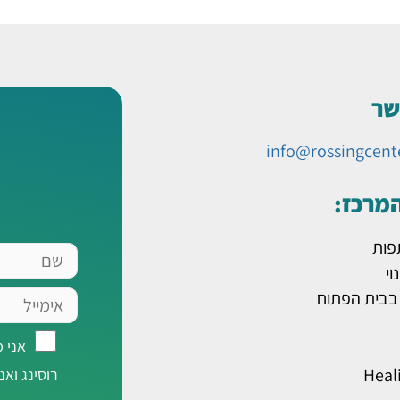
שר
info@rossingcent
המרכז:
פות
שם
וי
אימייל
 בבית הפתוח
אני
אני 
מאשר/ת
Heal
רוסינג ואנ
רישום