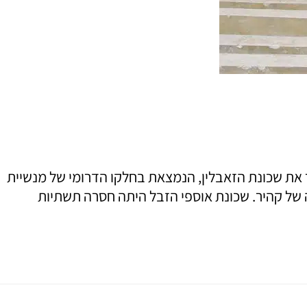
לקדוש קופטי בן המאה ה10. כדי להגיע לכנסיה יש לעבור את שכונת הזאבלין, הנמצאת בחלקו הדרומי של מנשיית
20,000- עוסקים באיסוף מיון ומחזור האשפה של קהיר. שכונת אוספי הזבל היתה חסרה תשתיות