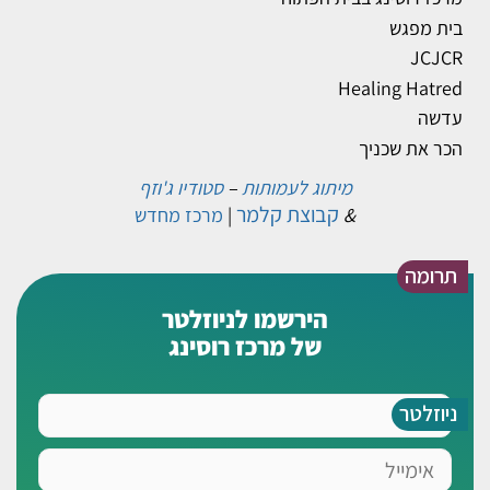
בית מפגש
JCJCR
Healing Hatred
עדשה
הכר את שכניך
מיתוג לעמותות
–
סטודיו ג'וזף
קבוצת קלמר
&
|
מרכז מחדש
תרומה
הירשמו לניוזלטר
של מרכז רוסינג
שם
ניוזלטר
אימייל