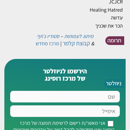
JCJCR
Healing Hatred
עדשה
הכר את שכניך
מיתוג לעמותות
–
סטודיו ג'וזף
תרומה
קבוצת קלמר
&
|
מרכז מחדש
הירשמו לניוזלטר
של מרכז רוסינג
ניוזלטר
שם
אימייל
אני
אני מאשר/ת רישום לרשימת תפוצה של מרכז
מאשר/ת
רוסינג ואני מסכימ/ה לקבל דיוור על עדכונים ואירועים