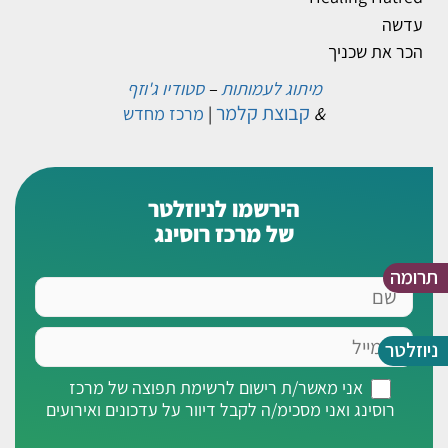
עדשה
הכר את שכניך
מיתוג לעמותות
–
סטודיו ג'וזף
קבוצת קלמר
&
|
מרכז מחדש
הירשמו לניוזלטר
של מרכז רוסינג
תרומה
שם
אימייל
ניוזלטר
אני
אני מאשר/ת רישום לרשימת תפוצה של מרכז
מאשר/ת
רוסינג ואני מסכימ/ה לקבל דיוור על עדכונים ואירועים
רישום