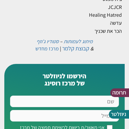
JCJCR
Healing Hatred
עדשה
הכר את שכניך
מיתוג לעמותות
–
סטודיו ג'וזף
קבוצת קלמר
&
|
מרכז מחדש
הירשמו לניוזלטר
של מרכז רוסינג
תרומה
שם
אימייל
ניוזלטר
אני
אני מאשר/ת רישום לרשימת תפוצה של מרכז