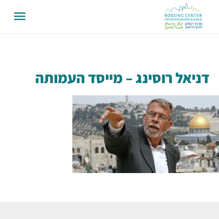
דניאל רוסינג – מייסד העמותה