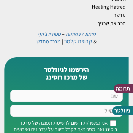
Healing Hatred
עדשה
הכר את שכניך
מיתוג לעמותות
–
סטודיו ג'וזף
קבוצת קלמר
&
|
מרכז מחדש
הירשמו לניוזלטר
של מרכז רוסינג
תרומה
שם
אימייל
ניוזלטר
אני
אני מאשר/ת רישום לרשימת תפוצה של מרכז
מאשר/ת
רוסינג ואני מסכימ/ה לקבל דיוור על עדכונים ואירועים