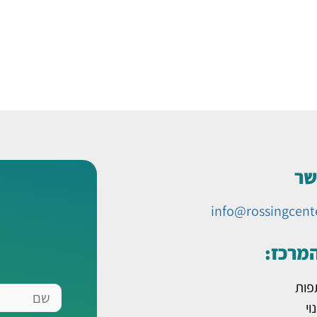
שר
info@rossingcent
המרכז:
פות
שם
וי