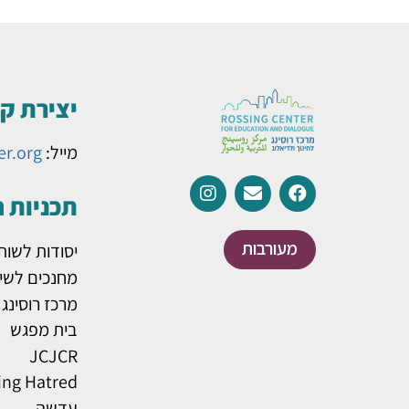
יצירת ק
מייל:
er.org
תכניות 
מעורבות
יסודות לשות
מחנכים לשינ
מרכז רוסינג
בית מפגש
JCJCR
ing Hatred
עדשה