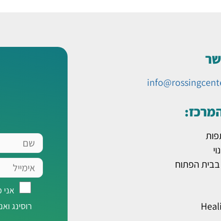
שר
info@rossingcent
המרכז:
פות
שם
וי
אימייל
 בבית הפתוח
אני
אני 
מאשר/ת
Heal
רוסינג ואנ
רישום