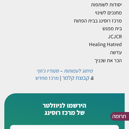
יסודות לשותפות
מחנכים לשינוי
מרכז רוסינג בבית הפתוח
בית מפגש
JCJCR
Healing Hatred
עדשה
הכר את שכניך
מיתוג לעמותות
–
סטודיו ג'וזף
קבוצת קלמר
&
|
מרכז מחדש
הירשמו לניוזלטר
של מרכז רוסינג
תרומה
שם