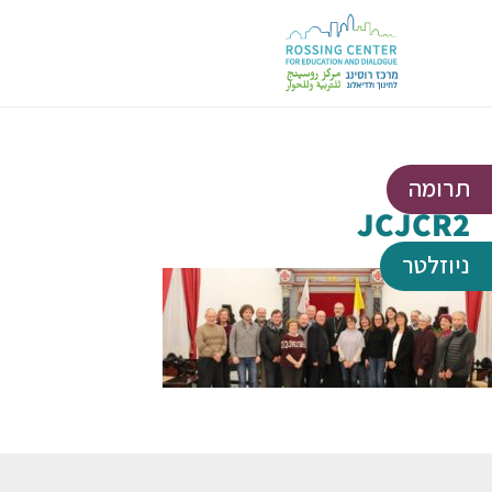
תרומה
JCJCR2
ניוזלטר