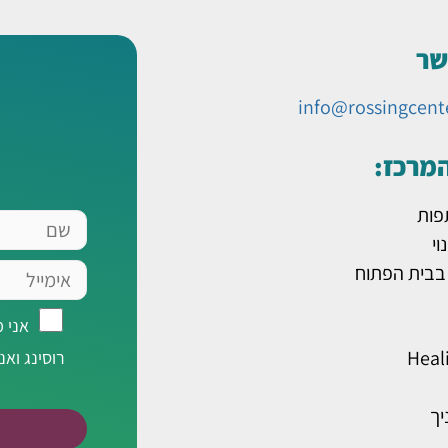
שר
info@rossingcent
המרכז:
פות
שם
וי
אימייל
 בבית הפתוח
אני
אני 
מאשר/ת
Heal
רוסינג ואנ
רישום
לרשימת
יך
תפוצה