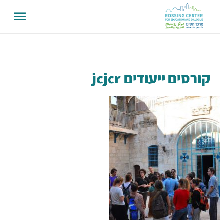
קורסים ייעודים jcjcr