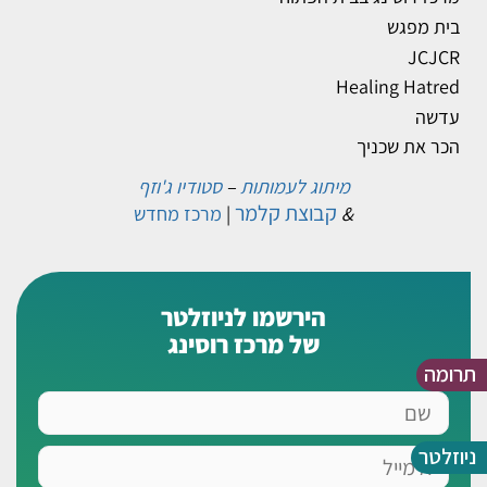
בית מפגש
JCJCR
Healing Hatred
עדשה
הכר את שכניך
מיתוג לעמותות
–
סטודיו ג'וזף
קבוצת קלמר
&
|
מרכז מחדש
הירשמו לניוזלטר
של מרכז רוסינג
תרומה
שם
ניוזלטר
אימייל