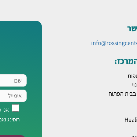
שר
info@rossingcent
המרכז:
פות
שם
וי
אימייל
 בבית הפתוח
אני
אני 
מאשר/ת
Heal
רוסינג ואנ
רישום
לרשימת