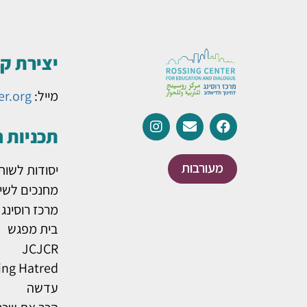
יצירת ק
מייל:
er.org
תכניות 
מעורבות
יסודות לשות
מחנכים לשינ
מרכז רוסינג
בית מפגש
JCJCR
ing Hatred
עדשה