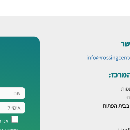
שר
info@rossingcent
המרכז:
פות
שם
וי
אימייל
 בבית הפתוח
אני
אני 
מאשר/ת