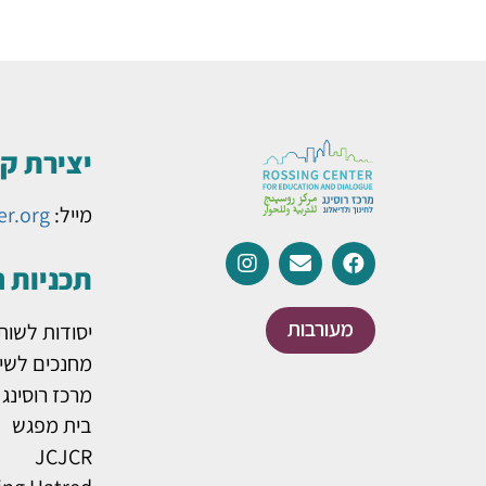
יצירת ק
מייל:
er.org
תכניות 
מעורבות
יסודות לשות
מחנכים לשינ
מרכז רוסינג
בית מפגש
JCJCR