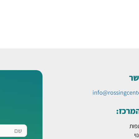
שר
info@rossingcent
המרכז:
פות
שם
וי