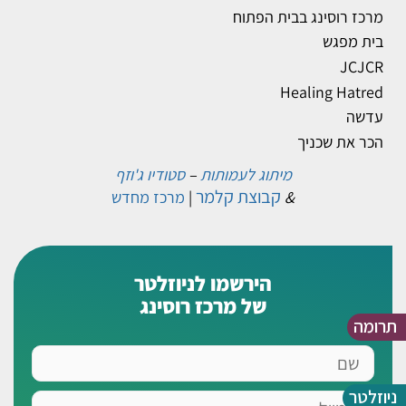
מרכז רוסינג בבית הפתוח
בית מפגש
JCJCR
Healing Hatred
עדשה
הכר את שכניך
מיתוג לעמותות
–
סטודיו ג'וזף
קבוצת קלמר
&
|
מרכז מחדש
הירשמו לניוזלטר
של מרכז רוסינג
תרומה
שם
ניוזלטר
אימייל