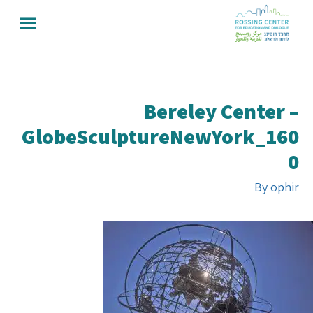
Bereley Center –
GlobeSculptureNewYork_160
0
By
ophir