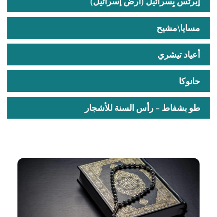
إيرتس يِسرائيل (أرض إسرائيل)
مسايا\مشيح
أعياد تيشري
حانوكا
طو بشفاط – رأس السنة للأشجار