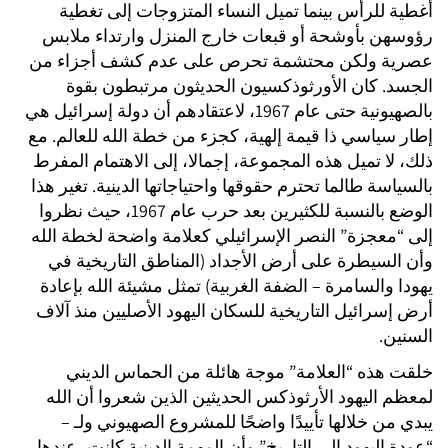
أغطية للرأس بينما تميل النساء المتزوجات إلى تغطية
رؤوسهن بأوشحة أو قبعات خارج المنزل وارتداء ملابس
عصرية ولكن محتشمة تحرص على عدم كشف أجزاء من
الجسد. كان الأورثوذكسيون الحديثون مرتبطون بقوة
بالصهيونية حتى عام 1967، لاعتقادهم أن دولة إسرائيل هي
إطار سياسي ذا قيمة إلهية، كجزء من خطة الله للعالم. مع
ذلك، لا تميل هذه المجموعة، إجمالا، إلى الاهتمام المفرط
بالسياسة طالما تحترم حقوقها واحتياجاتها الدينية. تغير هذا
الوضع بالنسبة للكثيرين بعد حرب عام 1967، حيث نظروا
إلى “معجزة” النصر الإسرائيلي كعلامة واضحة لخطة الله
وأن السيطرة على أرض الأجداد (المناطق التاريخية في
يهودا والسامرة – الضفة الغربية) تمثل مشيئة الله بإعادة
أرض إسرائيل التاريخية للسكان اليهود الأصليين منذ آلاف
السنين.
خلقت هذه “العلامة” موجة هائلة من الحماس الديني
لمعظم اليهود الأرثوذكس الحديثين الذين شعروا أن الله
يبدي من خلالها تأييدًا واضحًا للمشروع الصهيوني ولـ –
“عودة اليهود إلى التاريخ” وأن المهمة الدينية كانت، عندها،