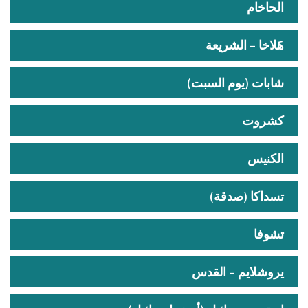
الحاخام
هَلاخا – الشريعة
شابات (يوم السبت)
كشروت
الكنيس
تسداكا (صدقة)
تشوفا
يروشلايم – القدس