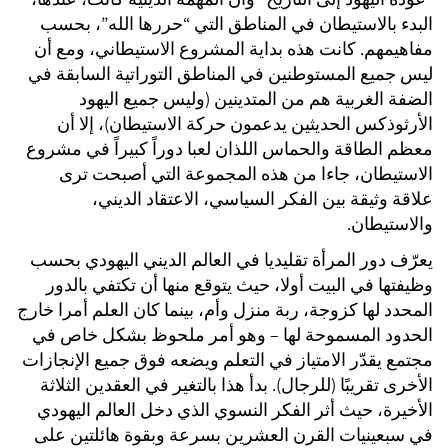
البدء بالاستيطان في المناطق التي “حررها الله”، بحسب
مفاهيمهم. كانت هذه بداية المشروع الاستيطاني، ومع أن
ليس جميع المستوطنين في المناطق التوراتية السابقة في
الضفة الغربية هم من المتدينين (وليس جميع اليهود
الأرثوذكس الحديثين يدعمون حركة الاستيطان)، إلا أن
معظم الطاقة والحماس اللذان لعبا دوراً كبيراً في مشروع
الاستيطان، جاءا من هذه المجموعة التي أصبحت ترى
علاقة وثيقة بين الفكر السياسي، الاعتقاد الديني،
والاستيطان.
يعرّف دور المرأة تقليديا في العالم الديني اليهودي بحسب
وظيفتها في البيت أولا، حيث يتوقع منها أن تكتفي بالدور
المحدد لها كزوجة، ربة منزل وأم، بينما كان العلم أمرا خارج
الحدود المسموحة لها – وهو أمر ملحوظ بشكل خاص في
مجتمع يقدّر الامتياز في التعلم ويضعه فوق جميع الإنجازات
الأخرى تقريبًا (للرجال). بدأ هذا بالتغير في العقدين الثلاثة
الأخيرة، حيث أثر الفكر النسوي الذي دخل العالم اليهودي
في سبعينيات القرن العشرين بسرعة وبقوة هائلتين على