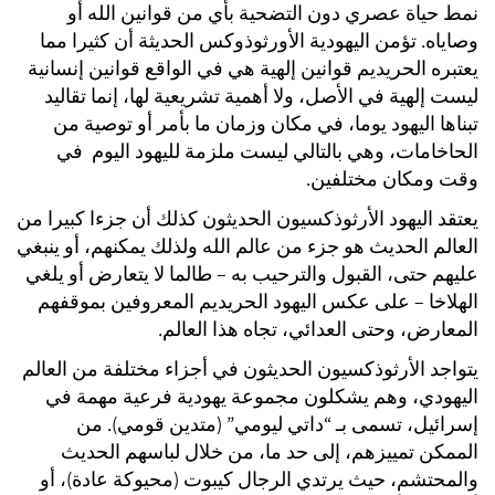
نمط حياة عصري دون التضحية بأي من قوانين الله أو
وصاياه. تؤمن اليهودية الأورثوذوكس الحديثة أن كثيرا مما
يعتبره الحريديم قوانين إلهية هي في الواقع قوانين إنسانية
ليست إلهية في الأصل، ولا أهمية تشريعية لها، إنما تقاليد
تبناها اليهود يوما، في مكان وزمان ما بأمر أو توصية من
الحاخامات، وهي بالتالي ليست ملزمة لليهود اليوم في
وقت ومكان مختلفين.
يعتقد اليهود الأرثوذكسيون الحديثون كذلك أن جزءا كبيرا من
العالم الحديث هو جزء من عالم الله ولذلك يمكنهم، أو ينبغي
عليهم حتى، القبول والترحيب به – طالما لا يتعارض أو يلغي
الهلاخا – على عكس اليهود الحريديم المعروفين بموقفهم
المعارض، وحتى العدائي، تجاه هذا العالم.
يتواجد الأرثوذكسيون الحديثون في أجزاء مختلفة من العالم
اليهودي، وهم يشكلون مجموعة يهودية فرعية مهمة في
إسرائيل، تسمى بـ “داتي ليومي” (متدين قومي). من
الممكن تمييزهم، إلى حد ما، من خلال لباسهم الحديث
والمحتشم، حيث يرتدي الرجال كيبوت (محيوكة عادة)، أو