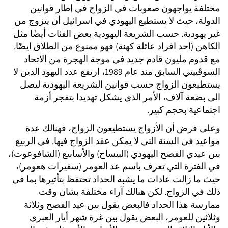
مختلفة يواجهون صعوبات في الزواج في إطار قوانين
الدولة، حيث لا يستطيع اليهودي في اسرائيل أن يتزوج من
غير يهودية. حسب الشريعة اليهودية بعض الفئات أيضًا مثل
الكاهن (احد افراد عائلة كهنة) فهو ممنوع من الطلاق ايضًا.
مع قدوم مليون قادم جديد في موجة الهجرة من الاتحاد
السوڤييتي السابق منذ عام 1989، ارتفع عدد اليهود الذين لا
يستطيعون الزواج حسب قوانين الشريعة اليهودية ليصل
الى بضعة آلاف، الأمر الذي يشكل تهديدا بتفجر أزمة
اجتماعية بحجم كبير.
وعلى فرض أن الأزواج يستطيعون الزواج، فهنالك عدة
مواعيد في السنة التي لا يمكن عقد الزواج فيها. في الربيع
بين عيدي الفصح اليهودي (البيساح) والأسابيع (الشافوعوت)،
في الفترة التي تعرف باسم عد العومر (سفيرات هعومر)،
حيث ما زالت عادات ما يشبه الحداد تحتفظ بتأثيرها بما في
ذلك في الزواج. لكن هنالك آراء مختلفة بشان وقت
ممارسة هذا الحداد فالبعض يقول بين عيد الفصح وثلاثة
وثلاثين للعومر، البعض يقول بين غرة شهر أيار العبري