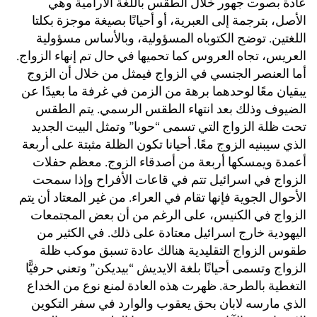
عادة بصوت جهور خلال الطقس باللغة الآرامية وهي
الأصل، بترجمة إلى العبرية، أو أحيانًا بصيغة موجزة بكلتا
اللغتين. توضح الكتوباه المسؤولية، وبالأساس مسؤولية
العريس، تجاه العروس كما تحميها في حال تم إنهاء الزواج.
أما العنصر الجنسي في الزواج فيمثل من خلال أن الزوج
يبقيان معًا لوحدهما برهة من الزمن في غرفة ما بعيدًا عن
الضيوف وذلك بعد انتهاء الطقس الرسمي. يتم الطقس
تحت ظلة الزواج التي تسمى “حوبا” وتمثل البيت الجديد
الذي سيبنيه الزوج معًا. أحيانا تكون الظلة مثبتة على أربعة
أعمدة ويمسكها أربعة من أصدقاء الزوج. معظم حفلات
الزواج في اسرائيل تتم في قاعات الأفراح وإذا سمحت
الأحوال الجوية فإنها تقام في العراء. من غير المعتاد أن يتم
الزواج في الكنيس، على الرغم من أن بعض المجتمعات
اليهودية خارج اسرائيل معتادة على ذلك. في الكثير من
طقوس الزواج التقليدية هنالك عادة تسبق موكب ظلة
الزواج وتسمى أحيانًا بلغة الايديش “بيديكن” وتعني حرفيًّا
التغطية بالطرحة. ظهرت هذه العادة لمنع نوع من الخداع
الذي مارسه لابان بحق يعقوب والوارد في سفر التكوين