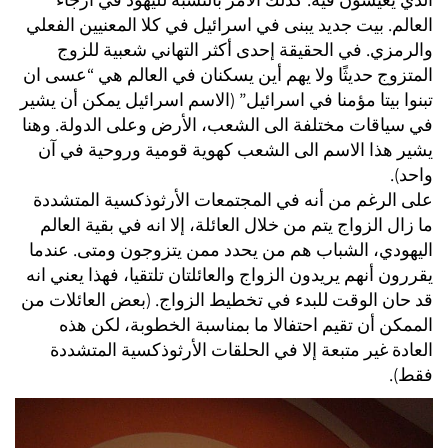
العالم. بيت جديد يبنى في اسرائيل في كلا المعنيين الفعلي
والرمزي. في الحقيقة إحدى أكثر التهاني شعبية للزوج
المتزوج حديثًا ولا يهم أين يسكنان في العالم هي “عسى ان
تبنوا بيتا مؤمنا في اسرائيل” (الاسم اسرائيل يمكن أن يشير
في سياقات مختلفة الى الشعب، الأرض وعلى الدولة. وهنا
يشير هذا الاسم الى الشعب كهوية قومية وروحية في آن
واحد).
على الرغم من أنه في المجتمعات الأرثوذكسية المتشددة
ما زال الزواج يتم من خلال العائلة، إلا انه في بقية العالم
اليهودي، الشباب هم من يحدد ممن يتزوجون ومتى. عندما
يقررون أنهم يريدون الزواج والعائلتان تلتقيا، فهذا يعني انه
قد حان الوقت للبدء في تخطيط الزواج. (بعض العائلات من
الممكن أن تقيم احتفالا ما بمناسبة الخطوبة، لكن هذه
العادة غير متبعة إلا في الحلقات الأرثوذكسية المتشددة
فقط).