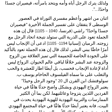
ولذلك يترك الرجل أباه وأمه ويتحد بامرأته، فيصيران جسدًا
واحدًا…”.
اثنان من اشهر وأعظم مفسري التوراة في العصور
الوسطى لا يتفقان على تفسير الجملة الأخيرة “فيصيران
جسدًا واحدًا” راشي (فرنسا، 1040 – 1105) قال إن هذه
الجملة تعود على الذرية التي ستولد نتيجة اتحاد الرجل مع
زوجته. الرمبان (إسبانيا 1194- 1105) ادعى أن الإنجاب ليس
أمرًا خاصًّا ببني البشر، لذلك قال إن هذه الجملة تعود بالتأكيد
على الجودة الخاصة للحميمة التي تميز العلاقة بين الزوج
والزوجة عند البشر خلافًا لباقي عالم الحيوان. الزواج ليس
أداة لإعادة الإنجاب فحسب، بل أيضًا اطار للعشرة والحب
والتغلب على ما سماه الفيلسوف الحاخام يوسف ب.
سولوفتشك ابن القرن ال 20 “وجود الرجل وحيدًا”
يعتبر الزواج اليهودي وبشكل واضح حدثًا هامًّا في حياة
الفردين اللذين يتزوجا وعائلتيهما. لكن بما أن الكثير
الممارسات والتربية اليهودية للهوية اليهودية يحدث في
البيت، فانه يعتبر أيضًا حدثًا هامًّا في حياة المجتمع اليهودي
الذي يعيشون فيه. كذلك الأمر بالنسبة لليهود في أرجاء