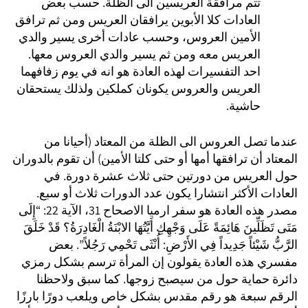
تتم مرافقة العريسين الى الظلة. حسب بعض
العادات كلا الأبوين يرافقان العريس ومن ثم ترافق
الأمين العروس، وحسب عادات أخرى يسير والدي
العريس معه ومن ثم يسير والدي العروس معها.
احد التفسيرات لهذه العادة هو انه في يوم زفافهما
العريس والعروس يكونان كملكين ولذلك يستحقان
حاشية.
عندما تصل العروس الى الظلة من المعتاد (أحيانا من
المعتاد أن ترافقها أمها أو حتى كلتا الأمين) أن تقوم بالدوران
حول العريس من دورتين حتى ثلاث عشرة دورة. في
العادات الأكثر انتشارا يكون عدد الدورات ثلاث أو سبع.
مصدر هذه العادة هو سفر ارميا الاصحاح 31، الآية 22: “إِلَى
مَتَى تَظَلِّينَ هَائِمَةً عَلَى وَجْهِكِ أَيَّتُهَا الابْنَةُ الْغَادِرَةُ؟ قَدْ خَلَقَ
الرَّبُّ شَيْئاً جَدِيداً فِي الأَرْضِ: أُنْثَى تَحْمِي رَجُلاً.”. بعض
مفسري هذه العادة يقولون إن المرأة ترسم بشكل رمزي
دائرة حماية حول من سيصبح زوجها. كما سبق ولاحظنا
الرقم سبعة هو رقم مقدس بشكل خاص ويلعب دورًا بارزًا