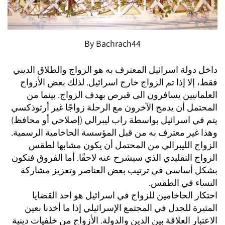
By Bachrach44
داخل دولة اسرائيل المعترف به هو الزواج والطلاق الديني
فقط، إلا إذا تم الزواج خارج اسرائيل. لذلك بعض الأزواج
العلمانيين يسافرون الى قبرص بهدف الزواج. بينما من
المحتمل أن يدمج الآخرون مع الرحلة زواجًا غير أرثوذكسي
يتم في اسرائيل بواسطة راب ليبرالي (إصلاحي أو محافظ)
وهذا غير معترف به من قبل المؤسسة الحاخامية الرسمية.
الزواج الليبرالي من المحتمل أن يكون مشابها لطقس
الزواج التقليدي الذي سيشرح عنه لاحقًا. أما الفروق فتكون
بشكل أساسي في ترتيب بعض العناصر وتعزيز مشاركة
النساء في الطقس.
احتكار الحاخامين للزواج في اسرائيل هو احد القضايا
المثيرة للجدل في المجتمع الإسرائيلي إذا ما أخذنا بعين
الاعتبار العلاقة بين الدين والدولة. الأزواج من خلفيات دينية