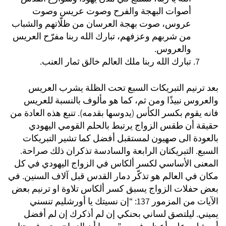
أصوات البهجة والفرح وصوت عريس وصوت
عروس، صوت بهجة العرسان من ظلّاتهم والشباب
من شربهم وعزفهم، تبارك الله ربنا مفرّح العريس
والعروس.
تبارك الله ربنا ملك العالم خالق ثمار العنب.
بعد ترنيم التبريكات السبع تحت الظلة يشرب العريس
والعروس نبيذًا ومن ثم، كما هو مألوف بالنسبة للعريس
فانه يقوم بكسر الكأس (يدوسها بقدمه). تنبع هذه العادة من
حقيقة أن طقس الزواج يرتبط بالحلم القومي اليهودي
بالعودة الى صهيون لمستقبل أفضل كما تشير التبريكات
السبع. التبريكتان الرابعة والسادسة تذكران ذلك صراحة.
المعنى الأساسي لكسر ألكاس في الزواج اليهودي في كل
مكان في العالم هو تذكّر دمار القدس قبل آلاف السنين. في
بعض حفلات الزواج يسبق كسر ألكاس تلاوة او ترنيم بعض
الآيات من المزمور 137: “إن نسيتك يا أورشليم تنسني
يميني. ليلتصق لساني بحنكي إن لم أذكرك إن لم أفضل