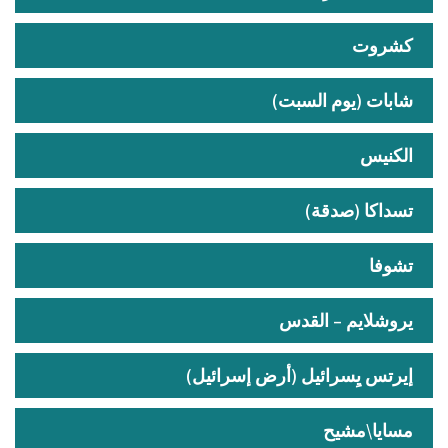
كشروت
شابات (يوم السبت)
الكنيس
تسداكا (صدقة)
تشوفا
يروشلايم – القدس
إيرتس يِسرائيل (أرض إسرائيل)
مسايا\مشيح