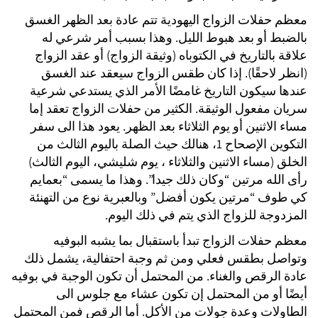
معظم حفلات الزواج اليهودية تتم عادة بعد الظهر الغسق
بالضبط أو بعد هبوط الليل. وهذا بسبب أمر شرعي له
علاقة بالتاريخ في الكتوباه (وثيقة الزواج) أو عقد الزواج
(انظر لاحقًا). إذا كان طقس الزواج سيعقد عند الغسق
عندها سيكون التاريخ غامضًا الأمر الذي يستدعي شرعية
سريان مفعول الوثيقة. الكثير من حفلات الزواج تعقد إما
مساء الاثنين أو يوم الثلاثاء بعد الظهر. يعود هذا الى سفر
التكوين الإصحاح 1، هنالك حيث الصلة باليوم الثالث من
الخلق (مساء الاثنين والثلاثاء ، يوم شليشي، اليوم الثالث)
رأى الله مرتين “وكان ذلك جيدا”. وهذا ما يسمى “بعمايم
كي طوف “مرتين يكون أفضل” وبالعبرية نوع من التهنئة
المزدوجة للزواج الذي يتم في ذلك اليوم.
معظم حفلات الزواج تبدأ باستقبال بما يشبه البوفيه
وتواصل بطقس فعلي ومن ثم وجبة احتفالية، يشمل ذلك
عادة الرقص والغناء. من المحتمل أن تكون الوجبة في بوفيه
أيضًا أو من المحتمل إن تكون عشاء مع جلوس الى
الطاولات وعدة جولات من الأكل. أما الرقص فمن المحتمل