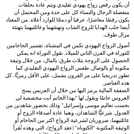
أن يكون رقص زواج يهودي تقليدي ويتم عادة بحلقات
منفصلة الرجال والنساء كل على حدة ومن المحتمل أن
يكون رقصُا معاصرًا، عرقيا أو دمجًا للوارد أعلاه. من المعتاد
أيضا جلب الهدايا للزوج الشاب وتهنئتهما وعائلتيهما بتهنئة
مزال طوڤ.
أصول الزواج اليهودي تكمن في المشناة، تفسير الحاخامين
للتوراة في القرن الثاني للميلاد. تقول التوراة انه يمكن
الحصول على الزوجة بثلاث طرق: بالمال، من خلال وثيقة
مكتوبة أو بالوصال. طقس الزواج اليهودي التقليدي كما
تطور تدريجيا على مر القرون يشمل، على الأقل رمزيًّا، كل
هذه العناصر.
الصفقة المالية يرمز اليها من خلال أن العريس يمنح
العروس خاتمًا ويقول لها “بهذا الخاتم أنت مخصصة لي
بحسب تعاليم موسى وإسرائيل” وذلك بحضور شاهدين من
العدول. شرعيًّا الشاهدان، وهما عادة أصدقاء الزوج أو
عائلتيهما، ضروريان لشرعية الزواج اكثر من الحاخام أو
الوثيقة المكتوبة “الكتوباه” (عقد الزواج)، التي وهذه تُقرأ