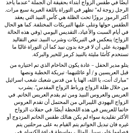
أيضًا في طقس الزواج ابتداء بحقيقة أن الجملة “عندما يأخذ
الرجل زوجة له” تظهر في التوراة باللغة العبرية سبع مرات.
أكثر الرموز بروزًا تحت الظلة هي كأس النبيذ التي يعقد
الطقس حولها وتتلى عليها التبريكات المختلفة. كما هو الحال
في أيام السبت والأعياد، التقديس اليومي (وفي هذه الحالة
الزواج) ينعكس في التبريكات وشرب النبيذ. تنص التقاليد
اليهودية على أن لا فرحة بدون نبيذ كما أن التوراة غالبًا ما
تستخدم كأسًا مليئة بالنبيذ كرمز للخير والبركة.
يتلو مدير الحفل – عادة يكون الحاخام الذي تم اختياره من
قبل العريسين و / أو عائلتيهما- تبريكة الخطبة ونصها
“مبارك أنت، يا الله، الهنا يا من قدس شعبك شعب اسرائيل
من خلال ظلة الزواج ورباط الزواج المقدس”. يشرب
العريس والعروس النبيذ ومن ثم يقدم العريس الخاتم. في
الزواج اليهودي الليبرالي من المحتمل أن تقدم العروس
خاتما للعريس في هذه اللحظة أيضًا. في حفلات الزواج
الأكثر تقليدية سواء لم يكن هنالك طقس الخاتم المزدوج أو
غيره فان تبديل الخواتم يتم القيام به على مرحلتين يتم
فصلهما على سبيل المثال، بواسطة قراءة الكتوباه. في