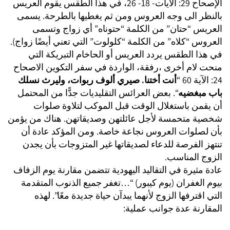
الإصحاح 29: الآيات- 18- 26، في هذا الطقس يقوم العريس
بالنظر الى وجه العروس ومن ثم يغطيها بالطرحة. يسمى
العريس “حتان” من الكلمة “حتوناه” أي زواج وتسمى
العروس “كلاه” من الكلمة “كلولوت” التي تعني أيضًا زواج).
في هذا الطقس يردد العريس أو الحاخام التبريكة التي
منحت لام أخرى ،رفقة، الواردة في سفر التكوين الاصحاح
24: الآية 60 “
أنت أختنا. صيري ألوف ربوات، وليرث نسلك
باب مبغضيه
“. بعض العرائس التقليديات جدًّا من المحتمل
أن يقمن باستغلال الوقت قبل الموكب لتلاوة صلوات
شخصية متحمسة لأجل عائلتهن وصديقاتهن. هناك من يؤمن
بأن لصلوات العروس نجاعة خاصة. ومن المؤكد عادة أن
تنتهز الفرصة للدعاء لصديقاتها غير المتزوجات بأن يجدن
الزوج المناسب.
عادة مثيرة في التقاليد اليهودية تتضمن مقارنة يوم الزفاف
بيوم الغفران (يوم كيبور) “…تغفر جميع الذنوب المتقدمة
التي اقترفها الزوج لأنهما يبدآن حياة جديدة معًا”. لهذه
المقارنة عدة جوانب عملية: