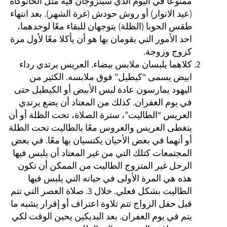
ممنوعًا في اليوم الذي سيتزوجان فيه مثل الحانوكاه
(عيد الانوار) أو روش حودش (غرة الشهر). بعد انتهاء
طقس الحوبا (الظلة) يتوجهان للبقاء معًا لوحدهما،
احد الأمور التي يقومان بها هو أن يأكلا معًا لأول مرة
كزوج وزوجة.
كلاهما يلبسان ملابس بيضاء. العريس يرتدي رداء
ابيض يسمى “كيطيل” فوق ملابسه. الكثير من
اليهود يمارسون عادة لبس الأبيض أو الكيطيل حتى
في يوم الغفران. كذلك من المعتاد أن يضع يرتدي
العريس “الطاليت”، سترة الصلاة، تحت الظلة أو أن
يتغطى العريس والعروس معًا بالطاليت تحت الظلة
أو أنهما في بعض الأحيان يكتسيان بها معًا. في بعض
المجتمعات كتلك التي من غير المعتاد أن يلبس فيها
الرجل غير المتزوج الطاليت من الممكن أن تكون
هذه هي المرة الأولى في حياته التي يلبس فيها
الطاليت بشكل فعلي. خلال 3. صلاة العصر التي تتم
قبل حفل الزواج تتم تلاوة اعتراف أو إقرار يشبه ما
يتم في يوم الغفران. بعد البديكين يحين الوقت لكي