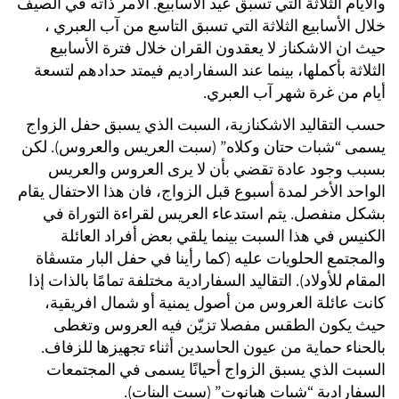
والأيام الثلاثة التي تسبق عيد الأسابيع. الأمر ذاته في الصيف
خلال الأسابيع الثلاثة التي تسبق التاسع من آب العبري ،
حيث ان الاشكناز لا يعقدون القران خلال فترة الأسابيع
الثلاثة بأكملها، بينما عند السفاراديم فيمتد حدادهم لتسعة
أيام من غرة شهر آب العبري.
حسب التقاليد الاشكنازية، السبت الذي يسبق حفل الزواج
يسمى “شبات حتان وكلاه” (سبت العريس والعروس). لكن
بسبب وجود عادة تقضي بأن لا يرى العروس والعريس
الواحد الأخر لمدة أسبوع قبل الزواج، فان هذا الاحتفال يقام
بشكل منفصل. يتم استدعاء العريس لقراءة التوراة في
الكنيس في هذا السبت بينما يلقي بعض أفراد العائلة
والمجتمع الحلويات عليه (كما رأينا في حفل البار متسڤاة
المقام للأولاد). التقاليد السفارادية مختلفة تمامًا بالذات إذا
كانت عائلة العروس من أصول يمنية أو شمال افريقية،
حيث يكون الطقس مفصلا تزيّن فيه العروس وتغطى
بالحناء حماية من عيون الحاسدين أثناء تجهيزها للزفاف.
السبت الذي يسبق الزواج أحيانًا يسمى في المجتمعات
السفارادية “شبات هبانوت” (سبت البنات).