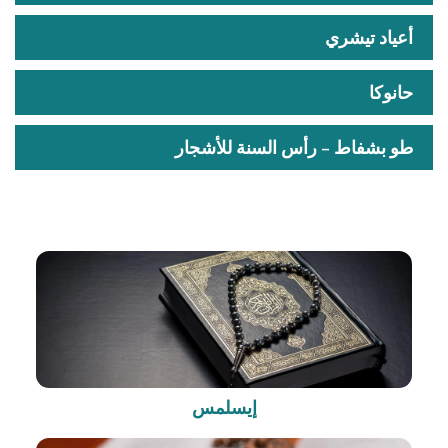
أعياد تيشري
حانوكا
طو بشفاط – رأس السنة للأشجار
إيسلمس