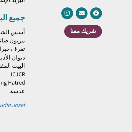
البريد الإل
جميع الب
شريك معنا
أسس الشر
مربون صانعو
تعرف جيرا
ديوان الأدي
البيت المف
JCJCR
ing Hatred
عدسة
udio Josef